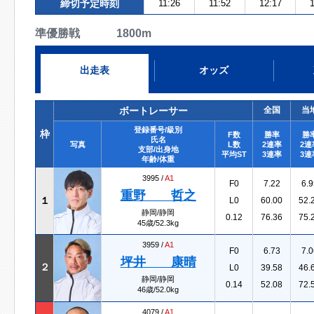
締切予定時刻
11:26
11:52
12:17
1
準優勝戦 1800m
出走表
オッズ
ボートレーサー
全国
当
登録番号/級別
枠
F数
勝率
勝
氏名
写真
L数
2連率
2連
支部/出身地
平均ST
3連率
3連
年齢/体重
3995 /
A1
F0
7.22
6.9
重野 哲之
１
L0
60.00
52.
静岡/静岡
0.12
76.36
75.
45歳/52.3kg
3959 /
A1
F0
6.73
7.0
坪井 康晴
２
L0
39.58
46.
静岡/静岡
0.14
52.08
72.
46歳/52.0kg
4079 /
A1