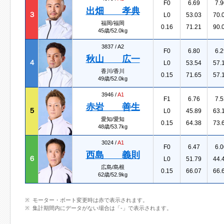
F0
6.69
7.9
出畑 孝典
３
L0
53.03
70.
福岡/福岡
0.16
71.21
90.
45歳/52.0kg
3837 /
A2
F0
6.80
6.2
秋山 広一
４
L0
53.54
57.
香川/香川
0.15
71.65
57.
49歳/52.0kg
3946 /
A1
F1
6.76
7.5
赤岩 善生
５
L0
45.89
63.
愛知/愛知
0.15
64.38
73.
48歳/53.7kg
3024 /
A1
F0
6.47
6.0
西島 義則
６
L0
51.79
44.
広島/島根
0.15
66.07
66.
62歳/52.9kg
モーター・ボート変更時は赤で表示されます。
集計期間内にデータがない場合は「-」で表示されます。