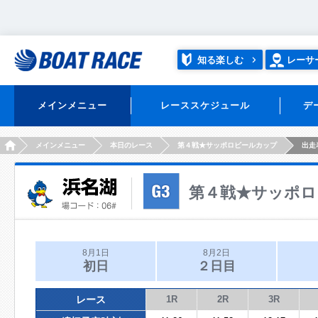
知る楽しむ
レーサ
メインメニュー
レーススケジュール
デ
HOME
メインメニュー
本日のレース
第４戦★サッポロビールカップ
出走
第４戦★サッポロ
8月1日
8月2日
初日
２日目
レース
1R
2R
3R