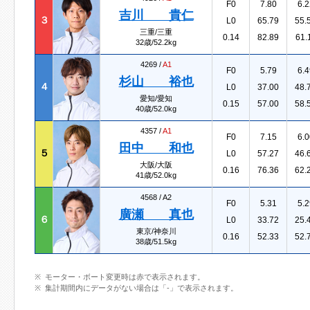
F0
7.80
6.2
吉川 貴仁
３
L0
65.79
55.
三重/三重
0.14
82.89
61.
32歳/52.2kg
4269 /
A1
F0
5.79
6.4
杉山 裕也
４
L0
37.00
48.
愛知/愛知
0.15
57.00
58.
40歳/52.0kg
4357 /
A1
F0
7.15
6.0
田中 和也
５
L0
57.27
46.
大阪/大阪
0.16
76.36
62.
41歳/52.0kg
4568 /
A2
F0
5.31
5.2
廣瀬 真也
６
L0
33.72
25.
東京/神奈川
0.16
52.33
52.
38歳/51.5kg
モーター・ボート変更時は赤で表示されます。
集計期間内にデータがない場合は「-」で表示されます。