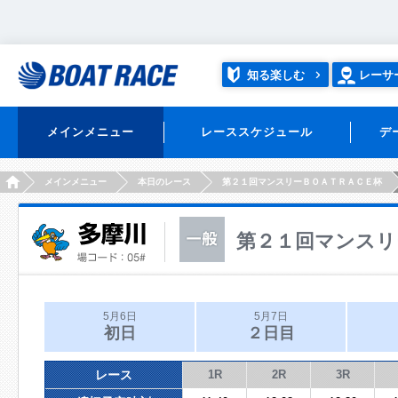
知る楽しむ
レーサ
メインメニュー
レーススケジュール
デ
HOME
メインメニュー
本日のレース
第２１回マンスリーＢＯＡＴＲＡＣＥ杯
第２１回マンスリ
5月6日
5月7日
初日
２日目
レース
1R
2R
3R