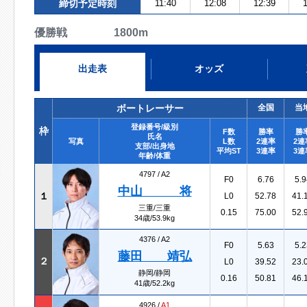
締切予定時刻
11:40
12:08
12:39
1
優勝戦 1800m
出走表
オッズ
ボートレーサー
全国
当
登録番号/級別
枠
F数
勝率
勝
氏名
写真
L数
2連率
2連
支部/出身地
平均ST
3連率
3連
年齢/体重
4797 /
A2
F0
6.76
5.9
中山 将
１
L0
52.78
41.
三重/三重
0.15
75.00
52.
34歳/53.9kg
4376 /
A2
F0
5.63
5.2
藤田 靖弘
２
L0
39.52
23.
静岡/静岡
0.16
50.81
46.
41歳/52.2kg
4926 /
A1