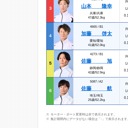
F
山本 隆幸
３
L
兵庫/兵庫
0.
47歳/52.3kg
4665 /
B1
F
加藤 啓太
４
L
愛知/愛知
0.
41歳/52.0kg
4273 /
B1
F
佐藤 旭
５
L
静岡/静岡
0.
42歳/52.5kg
5087 /
A2
F
佐藤 航
６
L
埼玉/埼玉
0.
25歳/52.2kg
モーター・ボート変更時は赤で表示されます。
集計期間内にデータがない場合は「-」で表示されます