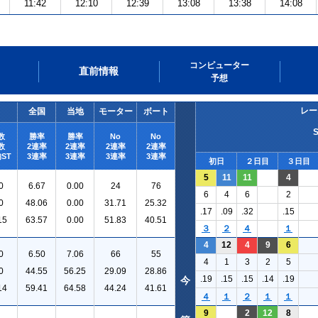
11:42
12:10
12:39
13:08
13:38
14:08
コンピューター
直前情報
予想
レー
全国
当地
モーター
ボート
数
勝率
勝率
No
No
数
2連率
2連率
2連率
2連率
ST
3連率
3連率
3連率
3連率
初日
２日目
３日目
5
11
11
4
0
6.67
0.00
24
76
6
4
6
2
0
48.06
0.00
31.71
25.32
.17
.09
.32
.15
15
63.57
0.00
51.83
40.51
３
２
４
１
4
12
4
9
6
0
6.50
7.06
66
55
4
1
3
2
5
0
44.55
56.25
29.09
28.86
.19
.15
.15
.14
.19
今
14
59.41
64.58
44.24
41.61
４
１
２
１
１
9
2
12
8