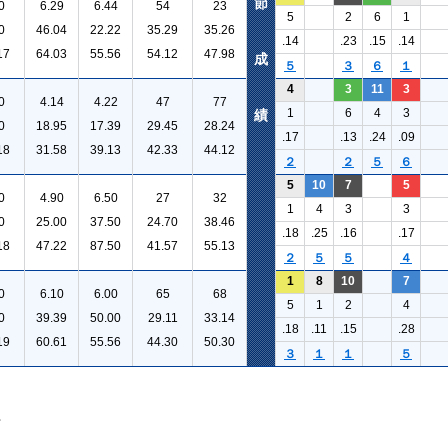
節
0
6.29
6.44
54
23
5
2
6
1
0
46.04
22.22
35.29
35.26
.14
.23
.15
.14
17
64.03
55.56
54.12
47.98
成
５
３
６
１
4
3
11
3
0
4.14
4.22
47
77
1
6
4
3
績
0
18.95
17.39
29.45
28.24
.17
.13
.24
.09
18
31.58
39.13
42.33
44.12
２
２
５
６
5
10
7
5
0
4.90
6.50
27
32
1
4
3
3
0
25.00
37.50
24.70
38.46
.18
.25
.16
.17
18
47.22
87.50
41.57
55.13
２
５
５
４
1
8
10
7
0
6.10
6.00
65
68
5
1
2
4
0
39.39
50.00
29.11
33.14
.18
.11
.15
.28
19
60.61
55.56
44.30
50.30
３
１
１
５
。