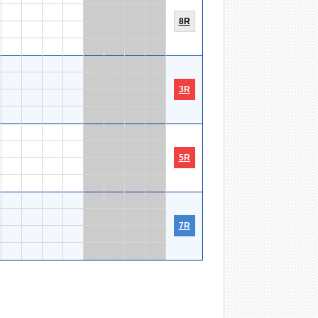
8R
3R
5R
7R