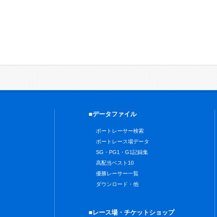
■データファイル
ボートレーサー検索
ボートレース場データ
SG・PG1・G1記録集
高配当ベスト10
優勝レーサー一覧
ダウンロード・他
■レース場・チケットショップ