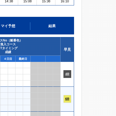
14:38
15:08
15:38
16:10
マイ予想
結果
スNo（艇番色）
進入コース
STタイミング
早見
成績
４日目
最終日
4R
6R