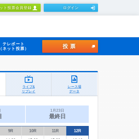
ット投票会員登録
ログイン
テレボート
投票
（ネット投票）
ライブ&
レース場
リプレイ
データ
日
1月23日
目
最終日
9R
10R
11R
12R