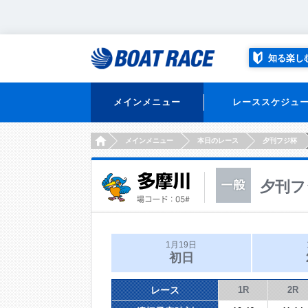
知る楽し
メインメニュー
レーススケジュ
HOME
メインメニュー
本日のレース
夕刊フジ杯
夕刊フ
1月19日
初日
レース
1R
2R