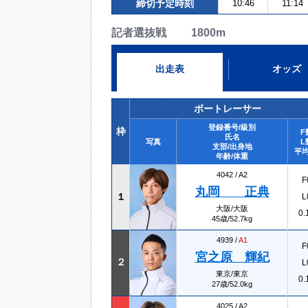
締切予定時刻
10:46
11:14
記者選抜戦 1800m
出走表
オッズ
ボートレーサー
登録番号/級別
枠
F
氏名
写真
L
支部/出身地
平均
年齢/体重
4042 /
A2
F
丸岡 正典
１
L
大阪/大阪
0.
45歳/52.7kg
4939 /
A1
F
宮之原 輝紀
２
L
東京/東京
0.
27歳/52.0kg
4025 /
A2