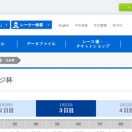
ネ
む
レーサー検索
English
中文简体
中文繁體
한국어
レース場・
ール
データファイル
チケットショップ
出走表
ジ杯
1月20日
1月21日
1月22
２日目
３日目
４日
3R
4R
5R
6R
7R
8R