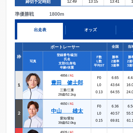
締切予定時刻
12:49
13:15
13:41
1
準優勝戦 1800m
出走表
オッズ
ボートレーサー
全国
当
登録番号/級別
枠
F数
勝率
勝
氏名
写真
L数
2連率
2連
支部/出身地
平均ST
3連率
3連
年齢/体重
4856 /
A1
F0
6.65
4.4
豊田 健士郎
１
L0
43.64
16.
三重/三重
0.13
64.55
24.
28歳/52.1kg
4650 /
A1
F0
6.36
6.5
中山 雄太
２
L0
40.57
55.
愛知/愛知
0.15
69.81
61.
39歳/52.0kg
4926 /
A1