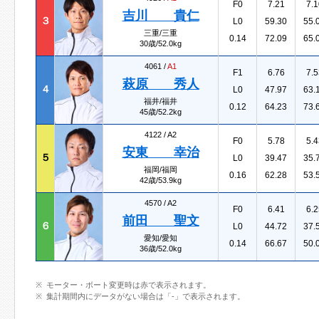
F0
7.21
7.1
吉川 貴仁
３
L0
59.30
55.
三重/三重
0.14
72.09
65.
30歳/52.0kg
4061 /
A1
F1
6.76
7.5
萩原 秀人
４
L0
47.97
63.
福井/福井
0.12
64.23
73.
45歳/52.2kg
4122 /
A2
F0
5.78
5.4
安東 幸治
５
L0
39.47
35.
福岡/福岡
0.16
62.28
53.
42歳/53.9kg
4570 /
A2
F0
6.41
6.2
前田 聖文
６
L0
44.72
37.
愛知/愛知
0.14
66.67
50.
36歳/52.0kg
モーター・ボート変更時は赤で表示されます。
集計期間内にデータがない場合は「-」で表示されます。