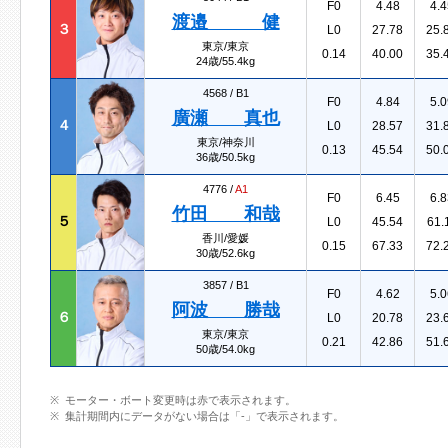
F0
4.48
4.4
渡邉 健
３
L0
27.78
25.
東京/東京
0.14
40.00
35.
24歳/55.4kg
4568 /
B1
F0
4.84
5.0
廣瀬 真也
４
L0
28.57
31.
東京/神奈川
0.13
45.54
50.
36歳/50.5kg
4776 /
A1
F0
6.45
6.8
竹田 和哉
５
L0
45.54
61.
香川/愛媛
0.15
67.33
72.
30歳/52.6kg
3857 /
B1
F0
4.62
5.0
阿波 勝哉
６
L0
20.78
23.
東京/東京
0.21
42.86
51.
50歳/54.0kg
モーター・ボート変更時は赤で表示されます。
集計期間内にデータがない場合は「-」で表示されます。