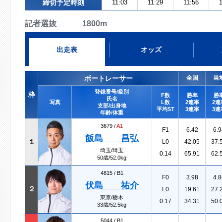
締切予定時刻
11:03
11:29
11:56
1
記者選抜 1800m
出走表
オッズ
ボートレーサー
全国
当
登録番号/級別
枠
F数
勝率
勝
氏名
写真
L数
2連率
2連
支部/出身地
平均ST
3連率
3連
年齢/体重
3679 /
A1
F1
6.42
6.9
飯島 昌弘
１
L0
42.05
37.
埼玉/埼玉
0.14
65.91
62.
50歳/52.0kg
4815 /
B1
F0
3.98
4.8
伏島 祐介
２
L0
19.61
27.
東京/栃木
0.17
34.31
50.
33歳/52.5kg
5044 /
B1