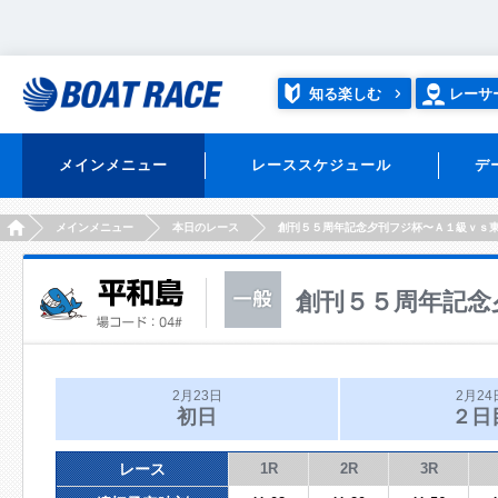
知る楽しむ
レーサ
メインメニュー
レーススケジュール
デ
HOME
メインメニュー
本日のレース
創刊５５周年記念夕刊フジ杯〜Ａ１級ｖｓ
創刊５５周年記念
2月23日
2月24
初日
２日
レース
1R
2R
3R