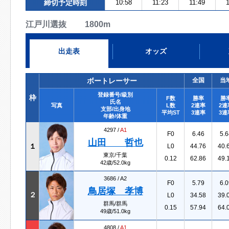
締切予定時刻
10:58
11:23
11:49
1
江戸川選抜 1800m
出走表
オッズ
ボートレーサー
全国
当
登録番号/級別
枠
F数
勝率
勝
氏名
写真
L数
2連率
2連
支部/出身地
平均ST
3連率
3連
年齢/体重
4297 /
A1
F0
6.46
5.6
山田 哲也
１
L0
44.76
40.
東京/千葉
0.12
62.86
49.
42歳/52.0kg
3686 /
A2
F0
5.79
6.0
鳥居塚 孝博
２
L0
34.58
39.
群馬/群馬
0.15
57.94
64.
49歳/51.0kg
4808 /
A1