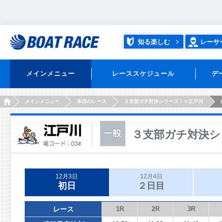
知る楽しむ
レーサ
メインメニュー
レーススケジュール
デ
HOME
メインメニュー
本日のレース
３支部ガチ対決シリーズｉｎ江戸川
３支部ガチ対決シ
12月3日
12月4日
初日
２日目
レース
1R
2R
3R