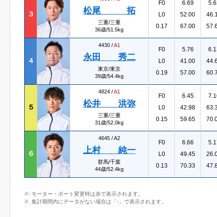
F0
6.69
5.6
松尾 拓
３
L0
52.00
46.
三重/三重
0.17
67.00
57.
36歳/51.5kg
4430 /
A1
F0
5.76
6.1
永田 秀二
４
L0
41.00
44.
東京/東京
0.19
57.00
60.
39歳/54.4kg
4824 /
A1
F0
6.45
7.1
松井 洪弥
５
L0
42.98
63.
三重/三重
0.15
59.65
70.
31歳/52.0kg
4645 /
A2
F0
6.66
5.1
上村 純一
６
L0
49.45
26.
群馬/千葉
0.13
70.33
47.
44歳/52.4kg
モーター・ボート変更時は赤で表示されます。
集計期間内にデータがない場合は「-」で表示されます。