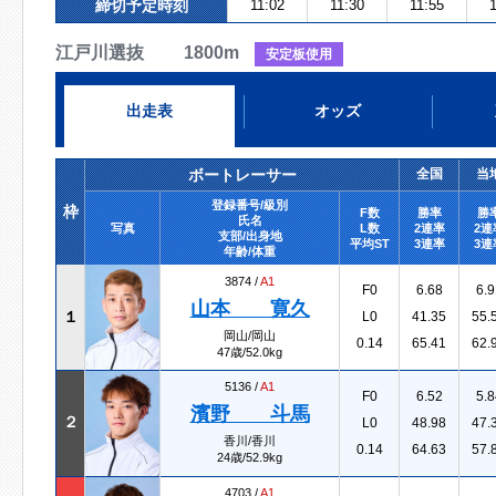
締切予定時刻
11:02
11:30
11:55
1
江戸川選抜 1800m
安定板使用
出走表
オッズ
ボートレーサー
全国
当
登録番号/級別
枠
F数
勝率
勝
氏名
写真
L数
2連率
2連
支部/出身地
平均ST
3連率
3連
年齢/体重
3874 /
A1
F0
6.68
6.9
山本 寛久
１
L0
41.35
55.
岡山/岡山
0.14
65.41
62.
47歳/52.0kg
5136 /
A1
F0
6.52
5.8
濱野 斗馬
２
L0
48.98
47.
香川/香川
0.14
64.63
57.
24歳/52.9kg
4703 /
A1