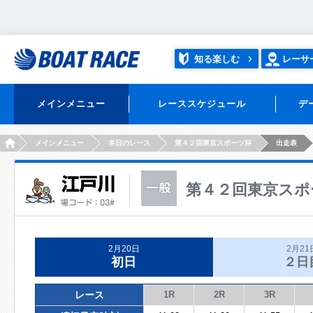
知る楽しむ
レーサ
メインメニュー
レーススケジュール
デ
HOME
メインメニュー
本日のレース
第４２回東京スポーツ杯
出走表
第４２回東京スポ
2月20日
2月21
初日
２日
レース
1R
2R
3R