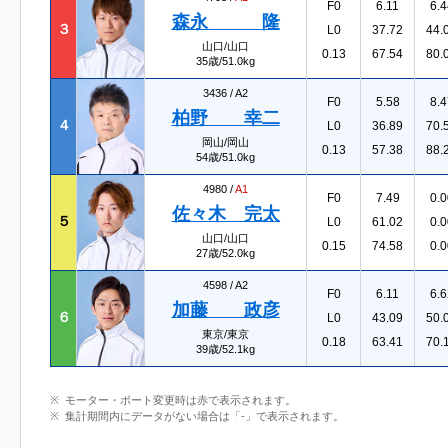
F0
6.11
6.4
森永 隆
３
L0
37.72
44.
山口/山口
0.13
67.54
80.
35歳/51.0kg
3436 /
A2
F0
5.58
8.4
柏野 幸二
４
L0
36.89
70.
岡山/岡山
0.13
57.38
88.
54歳/51.0kg
4980 /
A1
F0
7.49
0.0
佐々木 完太
５
L0
61.02
0.0
山口/山口
0.15
74.58
0.0
27歳/52.0kg
4598 /
A2
F0
6.11
6.6
加藤 政彦
６
L0
43.09
50.
東京/東京
0.18
63.41
70.
39歳/52.1kg
モーター・ボート変更時は赤で表示されます。
集計期間内にデータがない場合は「-」で表示されます。