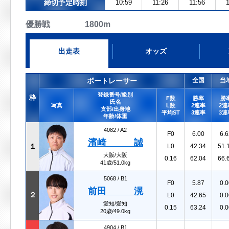
締切予定時刻
10:59
11:26
11:56
1
優勝戦 1800m
出走表
オッズ
ボートレーサー
全国
当
登録番号/級別
枠
F数
勝率
勝
氏名
写真
L数
2連率
2連
支部/出身地
平均ST
3連率
3連
年齢/体重
4082 /
A2
F0
6.00
6.6
濱崎 誠
１
L0
42.34
51.
大阪/大阪
0.16
62.04
66.
41歳/51.0kg
5068 /
B1
F0
5.87
0.0
前田 滉
２
L0
42.65
0.0
愛知/愛知
0.15
63.24
0.0
20歳/49.0kg
4904 /
B1