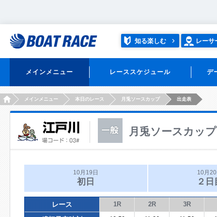
知る楽しむ
レーサ
メインメニュー
レーススケジュール
デ
HOME
メインメニュー
本日のレース
月兎ソースカップ
出走表
月兎ソースカップ
10月19日
10月2
初日
２日
レース
1R
2R
3R