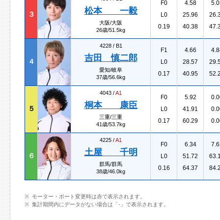
F0
4.58
5.0
松本 一毅
３
L0
25.96
26.
大阪/大阪
0.19
40.38
47.
26歳/51.5kg
4228 /
B1
F1
4.66
4.8
吉田 慎二郎
４
L0
28.57
29.
愛知/岐阜
0.17
40.95
52.
37歳/56.6kg
4043 /
A1
F0
5.92
0.0
桐本 康臣
５
L0
41.91
0.0
三重/三重
0.17
60.29
0.0
41歳/53.7kg
4225 /
A1
F0
6.34
7.6
土屋 千明
６
L0
51.72
63.
群馬/群馬
0.16
64.37
84.
38歳/46.0kg
モーター・ボート変更時は赤で表示されます。
集計期間内にデータがない場合は「-」で表示されます。