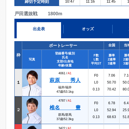
締切予定時刻
10:47
11:16
11:45
1
戸田選抜戦 1800m
出走表
オッズ
ボートレーサー
全国
当
登録番号/級別
枠
F数
勝率
勝
氏名
写真
L数
2連率
2連
支部/出身地
平均ST
3連率
3連
年齢/体重
4061 /
A1
F0
7.06
7.1
萩原 秀人
１
L0
50.70
50.
福井/福井
0.13
70.42
80.
47歳/53.1kg
4787 /
A1
F0
6.78
6.4
椎名 豊
２
L0
52.94
25.
群馬/群馬
0.13
68.63
51.
37歳/52.3kg
3422 /
A1