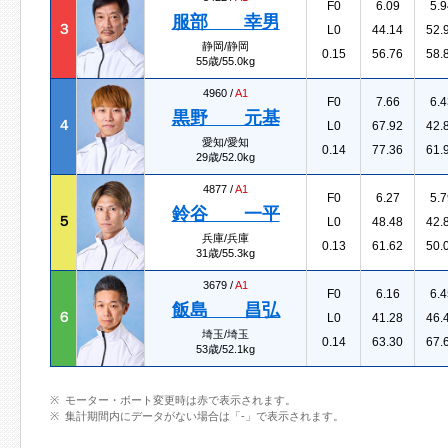
F0
6.09
5.9
服部 幸男
３
L0
44.14
52.
静岡/静岡
0.15
56.76
58.
55歳/55.0kg
4960 /
A1
F0
7.66
6.4
黒野 元基
４
L0
67.92
42.
愛知/愛知
0.14
77.36
61.
29歳/52.0kg
4877 /
A1
F0
6.27
5.7
鈴谷 一平
５
L0
48.48
42.
兵庫/兵庫
0.13
61.62
50.
31歳/55.3kg
3679 /
A1
F0
6.16
6.4
飯島 昌弘
６
L0
41.28
46.
埼玉/埼玉
0.14
63.30
67.
53歳/52.1kg
モーター・ボート変更時は赤で表示されます。
集計期間内にデータがない場合は「-」で表示されます。