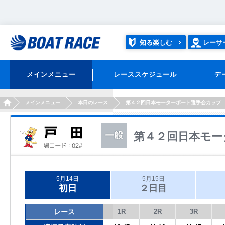
知る楽しむ
レーサ
メインメニュー
レーススケジュール
デ
HOME
メインメニュー
本日のレース
第４２回日本モーターボート選手会カップ
第４２回日本モー
5月14日
5月15日
初日
２日目
レース
1R
2R
3R