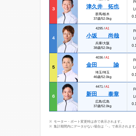
F
津久井 拓也
３
L
群馬/栃木
0.
37歳/52.0kg
4295 /
A1
F
小坂 尚哉
４
L
兵庫/大阪
0.
38歳/52.0kg
4036 /
A1
F
金田 諭
５
L
埼玉/埼玉
0.
46歳/52.0kg
4471 /
A1
F
新田 泰章
６
L
広島/広島
0.
37歳/52.0kg
モーター・ボート変更時は赤で表示されます。
集計期間内にデータがない場合は「-」で表示されます