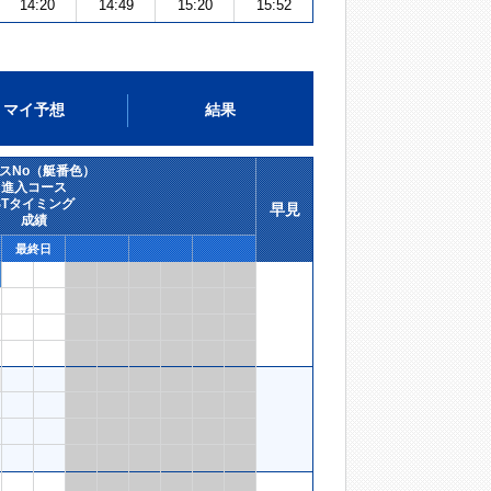
14:20
14:49
15:20
15:52
マイ予想
結果
スNo（艇番色）
進入コース
STタイミング
早見
成績
最終日