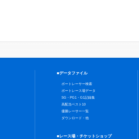
■データファイル
ボートレーサー検索
ボートレース場データ
SG・PG1・G1記録集
高配当ベスト10
優勝レーサー一覧
ダウンロード・他
■レース場・チケットショップ