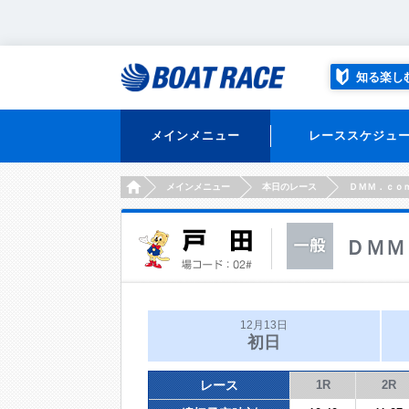
知る楽し
メインメニュー
レーススケジュ
HOME
メインメニュー
本日のレース
ＤＭＭ．ｃｏ
ＤＭＭ
12月13日
初日
レース
1R
2R