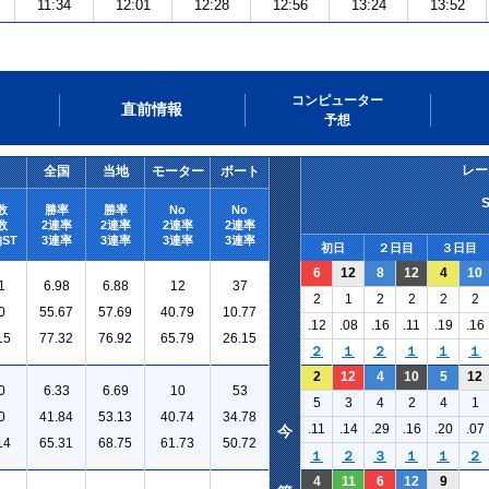
11:34
12:01
12:28
12:56
13:24
13:52
コンピューター
直前情報
予想
レー
全国
当地
モーター
ボート
数
勝率
勝率
No
No
数
2連率
2連率
2連率
2連率
ST
3連率
3連率
3連率
3連率
初日
２日目
３日目
6
12
8
12
4
10
1
6.98
6.88
12
37
2
1
2
2
2
2
0
55.67
57.69
40.79
10.77
.12
.08
.16
.11
.19
.16
15
77.32
76.92
65.79
26.15
２
１
２
１
１
１
2
12
4
10
5
12
0
6.33
6.69
10
53
5
3
4
2
4
1
0
41.84
53.13
40.74
34.78
.11
.14
.29
.16
.20
.07
今
14
65.31
68.75
61.73
50.72
１
２
３
１
１
２
4
11
6
12
9