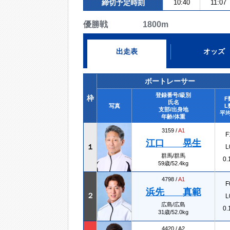
締切予定時刻
10:40
11:07
優勝戦 1800m
出走表
オッズ
ボートレーサー
登録番号/級別
枠
F
氏名
写真
L
支部/出身地
平均
年齢/体重
3159 /
A1
F
江口 晃生
１
L
群馬/群馬
0.
59歳/52.4kg
4798 /
A1
F
浜先 真範
２
L
広島/広島
0.
31歳/52.0kg
4420 /
A2