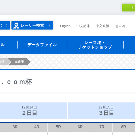
ネ
む
レーサー検索
English
中文简体
中文繁體
한국어
レース場・
ール
データファイル
チケットショップ
ｍ杯
出走表
．ｃｏｍ杯
12月14日
12月15日
２日目
３日目
3R
4R
5R
6R
7R
8R