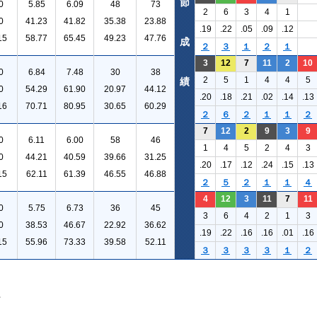
節
0
5.85
6.09
48
73
2
6
3
4
1
0
41.23
41.82
35.38
23.88
.19
.22
.05
.09
.12
15
58.77
65.45
49.23
47.76
成
２
３
１
２
１
3
12
7
11
2
10
0
6.84
7.48
30
38
2
5
1
4
4
5
績
0
54.29
61.90
20.97
44.12
.20
.18
.21
.02
.14
.13
16
70.71
80.95
30.65
60.29
２
６
２
１
１
２
7
12
2
9
3
9
0
6.11
6.00
58
46
1
4
5
2
4
3
0
44.21
40.59
39.66
31.25
.20
.17
.12
.24
.15
.13
15
62.11
61.39
46.55
46.88
２
５
２
１
１
４
4
12
3
11
7
11
0
5.75
6.73
36
45
3
6
4
2
1
3
0
38.53
46.67
22.92
36.62
.19
.22
.16
.16
.01
.16
15
55.96
73.33
39.58
52.11
３
３
３
３
１
２
。