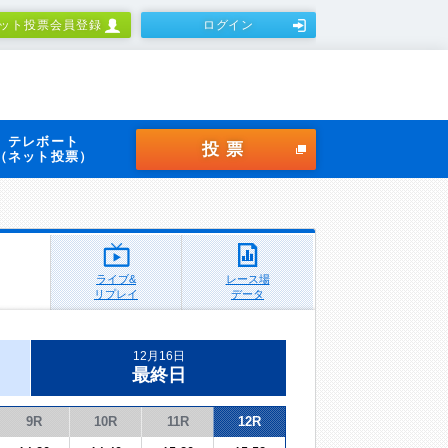
ット投票会員登録
ログイン
テレボート
投票
（ネット投票）
ライブ&
レース場
リプレイ
データ
12月16日
最終日
9R
10R
11R
12R