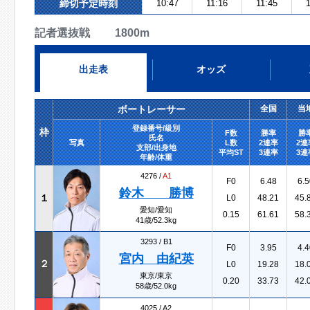
締切予定時刻
10:47
11:16
11:45
1
記者選抜戦 1800m
出走表
オッズ
ボートレーサー
全国
当
登録番号/級別
枠
F数
勝率
勝
氏名
写真
L数
2連率
2連
支部/出身地
平均ST
3連率
3連
年齢/体重
4276 /
A1
F0
6.48
6.5
鈴木 勝博
１
L0
48.21
45.
愛知/愛知
0.15
61.61
58.
41歳/52.3kg
3293 /
B1
F0
3.95
4.4
宮内 由紀英
２
L0
19.28
18.
東京/東京
0.20
33.73
42.
58歳/52.0kg
4025 /
A2