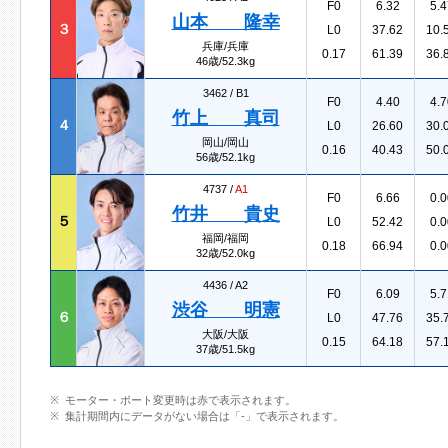
F0
6.32
5.4
山本 隆幸
３
L0
37.62
10.
兵庫/兵庫
0.17
61.39
36.
46歳/52.3kg
3462 /
B1
F0
4.40
4.7
竹上 真司
４
L0
26.60
30.
岡山/岡山
0.16
40.43
50.
56歳/52.1kg
4737 /
A1
F0
6.66
0.0
竹井 貴史
５
L0
52.42
0.0
福岡/福岡
0.18
66.94
0.0
32歳/52.0kg
4436 /
A2
F0
6.09
5.7
渋谷 明憲
６
L0
47.76
35.
大阪/大阪
0.15
64.18
57.
37歳/51.5kg
モーター・ボート変更時は赤で表示されます。
集計期間内にデータがない場合は「-」で表示されます。