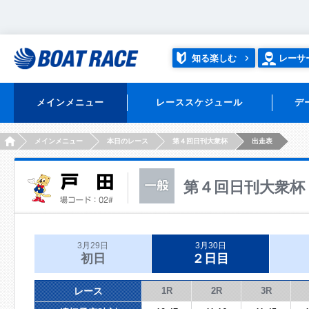
知る楽しむ
レーサ
メインメニュー
レーススケジュール
デ
HOME
メインメニュー
本日のレース
第４回日刊大衆杯
出走表
第４回日刊大衆杯
3月29日
3月30日
初日
２日目
レース
1R
2R
3R