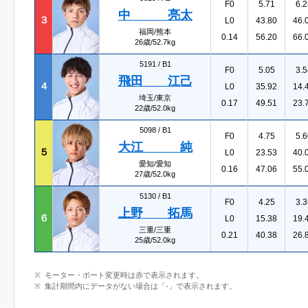
F0
5.71
6.2
中 亮太
３
L0
43.80
46.
福岡/熊本
0.14
56.20
66.
26歳/52.7kg
5191 /
B1
F0
5.05
3.5
飛田 江己
４
L0
35.92
14.
埼玉/東京
0.17
49.51
23.
22歳/52.0kg
5098 /
B1
F0
4.75
5.6
大江 純
５
L0
23.53
40.
愛知/愛知
0.16
47.06
55.
27歳/52.0kg
5130 /
B1
F0
4.25
3.3
上野 拓馬
６
L0
15.38
19.
三重/三重
0.21
40.38
26.
25歳/52.0kg
モーター・ボート変更時は赤で表示されます。
集計期間内にデータがない場合は「-」で表示されます。