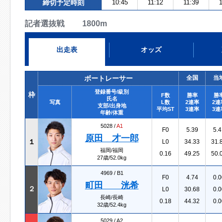
締切予定時刻
10:45
11:12
11:39
1
記者選抜戦 1800m
出走表
オッズ
ボートレーサー
全国
当
登録番号/級別
枠
F数
勝率
勝
氏名
写真
L数
2連率
2連
支部/出身地
平均ST
3連率
3連
年齢/体重
5028 /
A1
F0
5.39
5.4
原田 才一郎
１
L0
34.33
31.
福岡/福岡
0.16
49.25
50.
27歳/52.0kg
4969 /
B1
F0
4.74
0.0
町田 洸希
２
L0
30.68
0.0
長崎/長崎
0.18
44.32
0.0
32歳/52.4kg
5029 /
A2