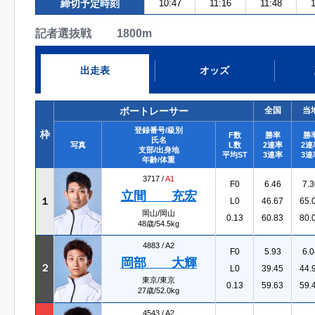
締切予定時刻
10:47
11:16
11:48
1
記者選抜戦 1800m
出走表
オッズ
ボートレーサー
全国
当
登録番号/級別
枠
F数
勝率
勝
氏名
写真
L数
2連率
2連
支部/出身地
平均ST
3連率
3連
年齢/体重
3717 /
A1
F0
6.46
7.3
立間 充宏
１
L0
46.67
65.
岡山/岡山
0.13
60.83
80.
48歳/54.5kg
4883 /
A2
F0
5.93
6.0
岡部 大輝
２
L0
39.45
44.
東京/東京
0.13
59.63
59.
27歳/52.0kg
4543 /
A2