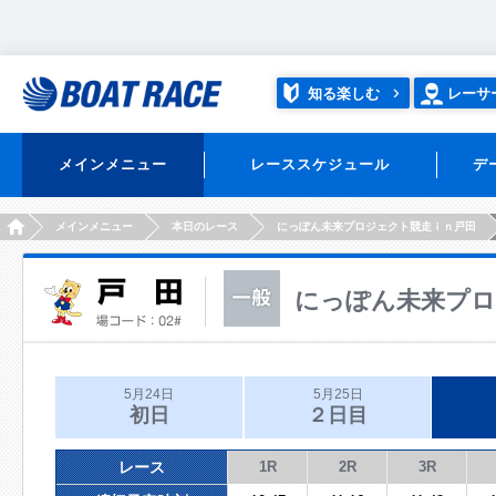
知る楽しむ
レーサ
メインメニュー
レーススケジュール
デ
HOME
メインメニュー
本日のレース
にっぽん未来プロジェクト競走ｉｎ戸田
にっぽん未来プロ
5月24日
5月25日
初日
２日目
レース
1R
2R
3R