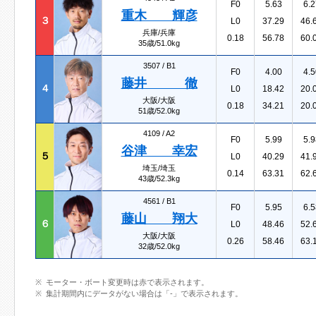
F0
5.63
6.2
重木 輝彦
３
L0
37.29
46.
兵庫/兵庫
0.18
56.78
60.
35歳/51.0kg
3507 /
B1
F0
4.00
4.5
藤井 徹
４
L0
18.42
20.
大阪/大阪
0.18
34.21
20.
51歳/52.0kg
4109 /
A2
F0
5.99
5.9
谷津 幸宏
５
L0
40.29
41.
埼玉/埼玉
0.14
63.31
62.
43歳/52.3kg
4561 /
B1
F0
5.95
6.5
藤山 翔大
６
L0
48.46
52.
大阪/大阪
0.26
58.46
63.
32歳/52.0kg
モーター・ボート変更時は赤で表示されます。
集計期間内にデータがない場合は「-」で表示されます。