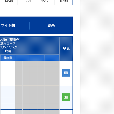
14:48
15:21
15:55
16:30
マイ予想
結果
スNo（艇番色）
進入コース
STタイミング
早見
成績
最終日
5R
3R