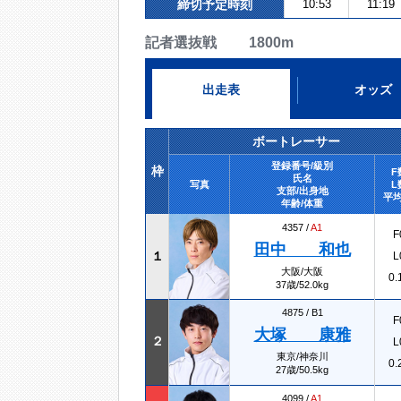
締切予定時刻
10:53
11:19
記者選抜戦 1800m
出走表
オッズ
ボートレーサー
登録番号/級別
枠
F
氏名
写真
L
支部/出身地
平均
年齢/体重
4357 /
A1
F
田中 和也
１
L
大阪/大阪
0.
37歳/52.0kg
4875 /
B1
F
大塚 康雅
２
L
東京/神奈川
0.
27歳/50.5kg
4099 /
A1