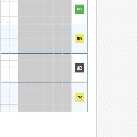
6R
8R
4R
7R