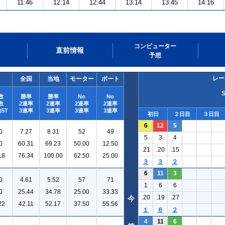
11:46
12:14
12:44
13:14
13:45
14:16
コンピューター
直前情報
予想
レー
全国
当地
モーター
ボート
数
勝率
勝率
No
No
数
2連率
2連率
2連率
2連率
ST
3連率
3連率
3連率
3連率
初日
２日目
３日目
6
12
5
0
7.27
8.31
52
49
5
3
4
0
60.31
69.23
50.00
12.50
.21
.20
.15
18
76.34
100.00
62.50
25.00
３
３
２
6
11
3
0
4.61
5.52
57
71
1
6
6
0
25.44
34.78
25.00
33.33
.20
.19
.27
今
22
42.11
52.17
37.50
55.56
１
６
２
4
11
6