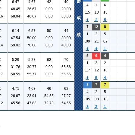
節
0
6.47
4.67
42
40
4
1
6
0
48.45
26.67
0.00
20.00
.15
.13
.18
16
68.04
46.67
0.00
60.00
成
１
２
５
7
12
8
0
6.14
6.57
50
44
1
2
5
績
0
47.54
50.00
0.00
30.00
.09
.21
.02
14
59.02
70.00
0.00
40.00
１
４
１
5
9
4
0
5.29
5.27
62
70
1
3
2
0
31.76
30.77
0.00
55.56
.17
.12
.18
17
50.59
55.77
0.00
55.56
１
５
４
3
7
7
0
4.71
4.63
46
62
4
2
5
0
26.67
23.91
54.55
27.27
.05
.08
.13
12
45.56
47.83
72.73
54.55
３
２
１
。