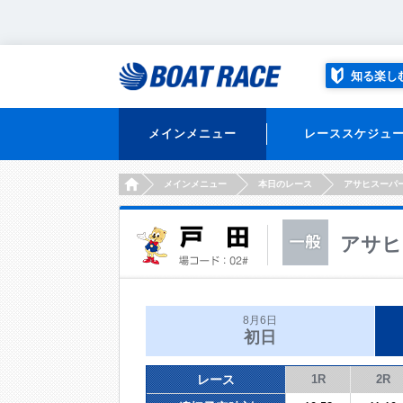
知る楽し
メインメニュー
レーススケジュ
HOME
メインメニュー
本日のレース
アサヒスーパ
アサヒ
8月6日
初日
レース
1R
2R