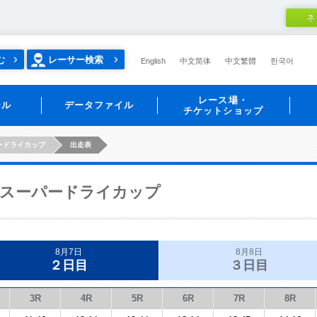
ネ
む
レーサー検索
English
中文简体
中文繁體
한국어
レース場・
ール
データファイル
チケットショップ
ードライカップ
出走表
スーパードライカップ
8月7日
8月8日
２日目
３日目
3R
4R
5R
6R
7R
8R