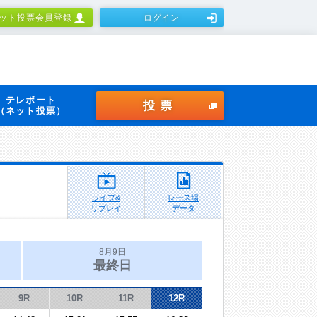
ット投票会員登録
ログイン
テレボート
投票
（ネット投票）
ライブ&
レース場
リプレイ
データ
8月9日
最終日
9R
10R
11R
12R