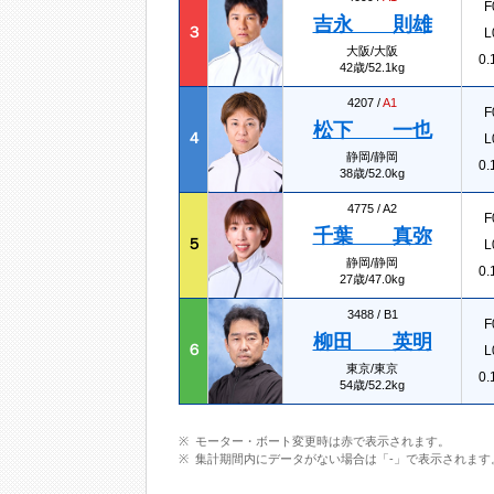
F
吉永 則雄
３
L
大阪/大阪
0.
42歳/52.1kg
4207 /
A1
F
松下 一也
４
L
静岡/静岡
0.
38歳/52.0kg
4775 /
A2
F
千葉 真弥
５
L
静岡/静岡
0.
27歳/47.0kg
3488 /
B1
F
柳田 英明
６
L
東京/東京
0.
54歳/52.2kg
モーター・ボート変更時は赤で表示されます。
集計期間内にデータがない場合は「-」で表示されます