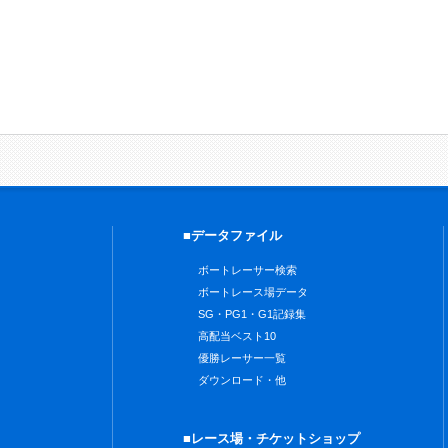
■データファイル
ボートレーサー検索
ボートレース場データ
SG・PG1・G1記録集
高配当ベスト10
優勝レーサー一覧
ダウンロード・他
■レース場・チケットショップ