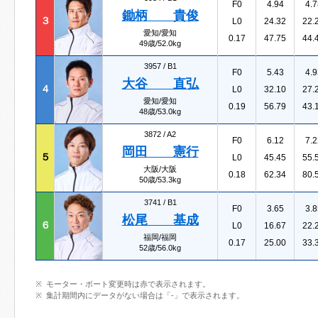
F0
4.94
4.7
鋤柄 貴俊
３
L0
24.32
22.
愛知/愛知
0.17
47.75
44.
49歳/52.0kg
3957 /
B1
F0
5.43
4.9
大谷 直弘
４
L0
32.10
27.
愛知/愛知
0.19
56.79
43.
48歳/53.0kg
3872 /
A2
F0
6.12
7.2
岡田 憲行
５
L0
45.45
55.
大阪/大阪
0.18
62.34
80.
50歳/53.3kg
3741 /
B1
F0
3.65
3.8
松尾 基成
６
L0
16.67
22.
福岡/福岡
0.17
25.00
33.
52歳/56.0kg
モーター・ボート変更時は赤で表示されます。
集計期間内にデータがない場合は「-」で表示されます。