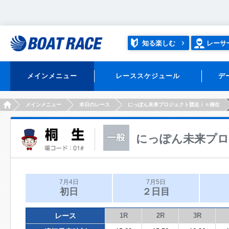
知る楽しむ
レーサ
メインメニュー
レーススケジュール
デ
HOME
メインメニュー
本日のレース
にっぽん未来プロジェクト競走ｉｎ桐生
にっぽん未来プロ
7月4日
7月5日
初日
２日目
レース
1R
2R
3R