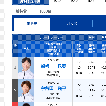
締切予定時刻
15:23
15:58
16:36
1
一般特賞 1800m
出走表
オッズ
ボートレーサー
全国
当
登録番号/級別
枠
F数
勝率
勝
氏名
写真
L数
2連率
2連
支部/出身地
平均ST
3連率
3連
年齢/体重
3747 /
A2
F0
5.53
5.4
國崎 良春
１
L0
39.73
40.
福岡/福岡
0.16
58.90
62.
51歳/52.0kg
5010 /
A2
F0
5.65
5.1
宇留田 翔平
２
L0
41.07
36.
三重/三重
0.14
58.93
48.
29歳/54.0kg
3934 /
B1