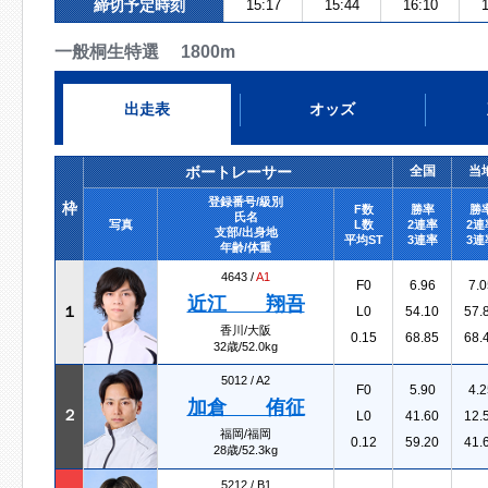
締切予定時刻
15:17
15:44
16:10
1
一般桐生特選 1800m
出走表
オッズ
ボートレーサー
全国
当
登録番号/級別
枠
F数
勝率
勝
氏名
写真
L数
2連率
2連
支部/出身地
平均ST
3連率
3連
年齢/体重
4643 /
A1
F0
6.96
7.0
近江 翔吾
１
L0
54.10
57.
香川/大阪
0.15
68.85
68.
32歳/52.0kg
5012 /
A2
F0
5.90
4.2
加倉 侑征
２
L0
41.60
12.
福岡/福岡
0.12
59.20
41.
28歳/52.3kg
5212 /
B1