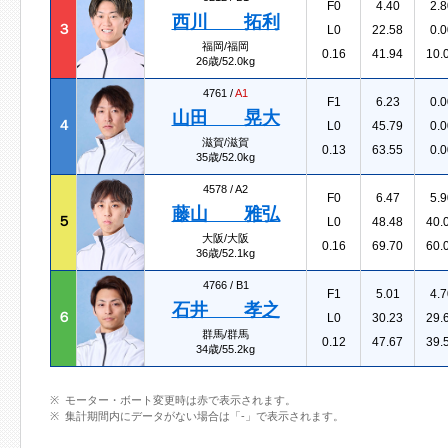
F0
4.40
2.8
西川 拓利
３
L0
22.58
0.0
福岡/福岡
0.16
41.94
10.
26歳/52.0kg
4761 /
A1
F1
6.23
0.0
山田 晃大
４
L0
45.79
0.0
滋賀/滋賀
0.13
63.55
0.0
35歳/52.0kg
4578 /
A2
F0
6.47
5.9
藤山 雅弘
５
L0
48.48
40.
大阪/大阪
0.16
69.70
60.
36歳/52.1kg
4766 /
B1
F1
5.01
4.7
石井 孝之
６
L0
30.23
29.
群馬/群馬
0.12
47.67
39.
34歳/55.2kg
モーター・ボート変更時は赤で表示されます。
集計期間内にデータがない場合は「-」で表示されます。