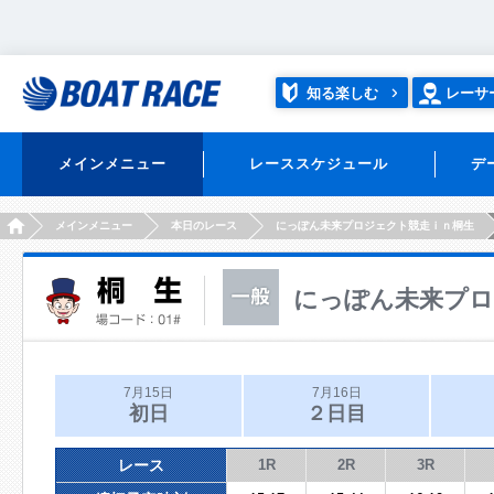
知る楽しむ
レーサ
メインメニュー
レーススケジュール
デ
HOME
メインメニュー
本日のレース
にっぽん未来プロジェクト競走ｉｎ桐生
にっぽん未来プロ
7月15日
7月16日
初日
２日目
レース
1R
2R
3R