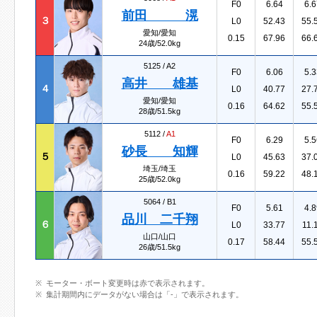
F0
6.64
6.6
前田 滉
３
L0
52.43
55.
愛知/愛知
0.15
67.96
66.
24歳/52.0kg
5125 /
A2
F0
6.06
5.3
高井 雄基
４
L0
40.77
27.
愛知/愛知
0.16
64.62
55.
28歳/51.5kg
5112 /
A1
F0
6.29
5.5
砂長 知輝
５
L0
45.63
37.
埼玉/埼玉
0.16
59.22
48.
25歳/52.0kg
5064 /
B1
F0
5.61
4.8
品川 二千翔
６
L0
33.77
11.
山口/山口
0.17
58.44
55.
26歳/51.5kg
モーター・ボート変更時は赤で表示されます。
集計期間内にデータがない場合は「-」で表示されます。