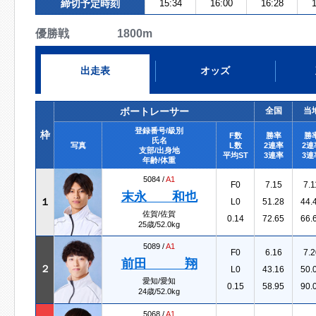
締切予定時刻
15:34
16:00
16:28
1
優勝戦 1800m
出走表
オッズ
ボートレーサー
全国
当
登録番号/級別
枠
F数
勝率
勝
氏名
写真
L数
2連率
2連
支部/出身地
平均ST
3連率
3連
年齢/体重
5084 /
A1
F0
7.15
7.1
末永 和也
１
L0
51.28
44.
佐賀/佐賀
0.14
72.65
66.
25歳/52.0kg
5089 /
A1
F0
6.16
7.2
前田 翔
２
L0
43.16
50.
愛知/愛知
0.15
58.95
90.
24歳/52.0kg
5068 /
A1