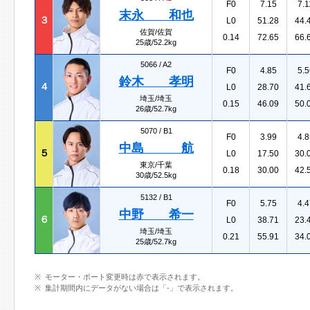
F0
7.15
7.1
末永 和也
３
L0
51.28
44.
佐賀/佐賀
0.14
72.65
66.
25歳/52.2kg
5066 /
A2
F0
4.85
5.5
鈴木 孝明
４
L0
28.70
41.
埼玉/埼玉
0.15
46.09
50.
26歳/52.7kg
5070 /
B1
F0
3.99
4.8
中島 航
５
L0
17.50
30.
東京/千葉
0.18
30.00
42.
30歳/52.5kg
5132 /
B1
F0
5.75
4.4
中野 希一
６
L0
38.71
23.
埼玉/埼玉
0.21
55.91
34.
25歳/52.7kg
モーター・ボート変更時は赤で表示されます。
集計期間内にデータがない場合は「-」で表示されます。