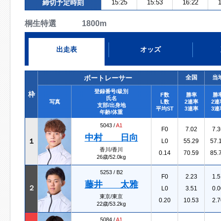
締切予定時刻
15:25
15:53
16:22
1
桐生特選 1800m
出走表
オッズ
ボートレーサー
全国
当
登録番号/級別
枠
F数
勝率
勝
氏名
写真
L数
2連率
2連
支部/出身地
平均ST
3連率
3連
年齢/体重
5043 /
A1
F0
7.02
7.3
中村 日向
１
L0
55.29
57.
香川/香川
0.14
70.59
85.
26歳/52.0kg
5253 /
B2
F0
2.23
1.5
藤井 太雅
２
L0
3.51
0.0
東京/東京
0.20
10.53
2.7
22歳/53.2kg
5084 /
A1