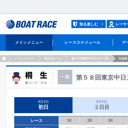
知る楽しむ
レーサ
メインメニュー
レーススケジュール
デ
HOME
メインメニュー
本日のレース
第５８回東京中日スポーツ杯
出走表
第５８回東京中日
8月3日
8月4日
初日
２日目
レース
1R
2R
3R