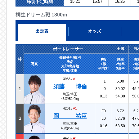
締切予定時刻
15:21
15:57
16:26
1
桐生ドリーム戦 1800m
出走表
オッズ
ボートレーサー
全国
当
登録番号/級別
枠
F数
勝率
勝
氏名
写真
L数
2連率
2連
支部/出身地
平均ST
3連率
3連
年齢/体重
3983 /
A1
F1
6.00
5.7
須藤 博倫
１
L0
39.02
45.
埼玉/埼玉
0.13
54.88
50.
46歳/52.0kg
4261 /
A1
F0
6.72
6.2
岡 祐臣
２
L0
52.76
47.
三重/三重
0.16
68.50
70.
40歳/54.3kg
4428 /
A1