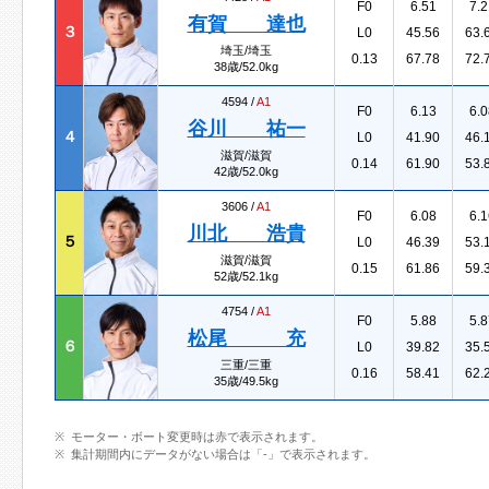
F0
6.51
7.2
有賀 達也
３
L0
45.56
63.
埼玉/埼玉
0.13
67.78
72.
38歳/52.0kg
4594 /
A1
F0
6.13
6.0
谷川 祐一
４
L0
41.90
46.
滋賀/滋賀
0.14
61.90
53.
42歳/52.0kg
3606 /
A1
F0
6.08
6.1
川北 浩貴
５
L0
46.39
53.
滋賀/滋賀
0.15
61.86
59.
52歳/52.1kg
4754 /
A1
F0
5.88
5.8
松尾 充
６
L0
39.82
35.
三重/三重
0.16
58.41
62.
35歳/49.5kg
モーター・ボート変更時は赤で表示されます。
集計期間内にデータがない場合は「-」で表示されます。