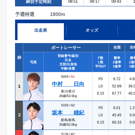
締切予定時刻
08:51
09:17
09:43
1
予選特選 1800m
出走表
オッズ
ボートレーサー
全国
当
登録番号/級別
枠
F数
勝率
勝
氏名
写真
L数
2連率
2連
支部/出身地
平均ST
3連率
3連
年齢/体重
5043 /
A1
F0
6.72
4.8
中村 日向
１
L0
52.89
36.
香川/香川
0.15
67.77
40.
26歳/52.0kg
5150 /
A2
F0
6.01
1.2
坂本 雄紀
２
L0
45.45
0.0
群馬/群馬
0.15
60.33
0.0
30歳/52.0kg
5126 /
A2