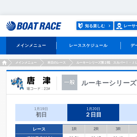
知る楽しむ
レーサ
メインメニュー
レーススケジュール
デ
HOME
メインメニュー
本日のレース
ルーキーシリーズ第２戦 スカパー！・Ｊ
ルーキーシリーズ
1月19日
1月20日
初日
２日目
レース
1R
2R
3R