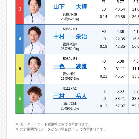
F1
5.77
3.7
山下 大輝
３
L0
40.54
21.
兵庫/兵庫
0.14
55.86
26.
28歳/52.0kg
5085 /
B1
F0
4.36
4.1
中村 栄治
４
L0
22.35
16.
福井/福井
0.18
42.35
50.
25歳/52.0kg
5082 /
B1
F0
5.08
4.5
一色 凌雅
５
L0
31.11
11.
愛知/愛知
0.21
46.67
33.
26歳/57.2kg
5111 /
A2
F1
5.63
5.2
三村 岳人
６
L0
38.41
33.
岡山/岡山
0.13
57.97
59.
25歳/51.5kg
モーター・ボート変更時は赤で表示されます。
集計期間内にデータがない場合は「-」で表示されます。