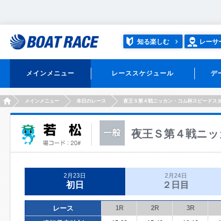
知る楽しむ
レーサ
メインメニュー
レーススケジュール
デ
HOME
メインメニュー
本日のレース
夜王Ｓ第４戦ニッカン・コム杯スピードス
夜王Ｓ第４戦ニッ
2月23日
2月24日
初日
２日目
レース
1R
2R
3R