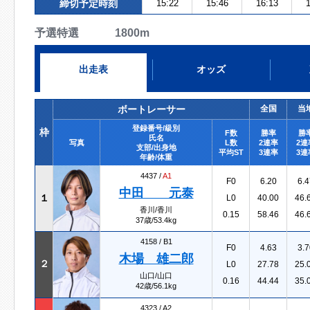
締切予定時刻
15:22
15:46
16:13
1
予選特選 1800m
出走表
オッズ
ボートレーサー
全国
当
登録番号/級別
枠
F数
勝率
勝
氏名
写真
L数
2連率
2連
支部/出身地
平均ST
3連率
3連
年齢/体重
4437 /
A1
F0
6.20
6.4
中田 元泰
１
L0
40.00
46.
香川/香川
0.15
58.46
46.
37歳/53.4kg
4158 /
B1
F0
4.63
3.7
木場 雄二郎
２
L0
27.78
25.
山口/山口
0.16
44.44
35.
42歳/56.1kg
4323 /
A2