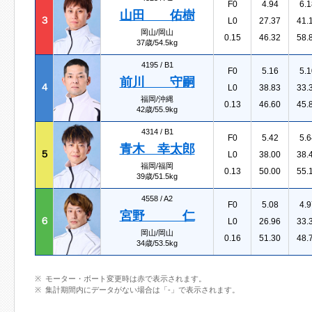
F0
4.94
6.1
山田 佑樹
３
L0
27.37
41.
岡山/岡山
0.15
46.32
58.
37歳/54.5kg
4195 /
B1
F0
5.16
5.1
前川 守嗣
４
L0
38.83
33.
福岡/沖縄
0.13
46.60
45.
42歳/55.9kg
4314 /
B1
F0
5.42
5.6
青木 幸太郎
５
L0
38.00
38.
福岡/福岡
0.13
50.00
55.
39歳/51.5kg
4558 /
A2
F0
5.08
4.9
宮野 仁
６
L0
26.96
33.
岡山/岡山
0.16
51.30
48.
34歳/53.5kg
モーター・ボート変更時は赤で表示されます。
集計期間内にデータがない場合は「-」で表示されます。