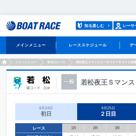
知る楽しむ
レーサ
メインメニュー
レーススケジュール
デ
HOME
メインメニュー
本日のレース
若松夜王ＳマンスリーＢＯＡＴＲＡＣＥ杯
若松夜王Ｓマンス
9月24日
9月25日
初日
２日目
レース
1R
2R
3R