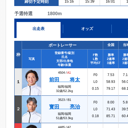
締切予定時刻
15:16
15:39
16:01
1
予選特選 1800m
出走表
オッズ
ボートレーサー
全国
当
登録番号/級別
枠
F数
勝率
勝
氏名
写真
L数
2連率
2連
支部/出身地
平均ST
3連率
3連
年齢/体重
4504 /
A1
F0
7.53
7.1
前田 将太
１
L0
58.93
56.
福岡/福岡
0.15
79.17
68.
32歳/52.2kg
3523 /
B1
F0
8.00
5.8
寳田 亮治
２
L0
71.43
39.
福岡/福岡
0.18
85.71
60.
51歳/53.3kg
4485 /
A2