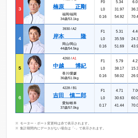
F0
5.34
6.0
楠原 正剛
３
L0
31.97
36.
福岡/福岡
0.16
54.92
70.
34歳/53.1kg
3930 /
A2
F1
5.31
4.4
岸本 隆
４
L0
35.59
24.
岡山/岡山
0.16
51.69
43.
44歳/54.5kg
4260 /
A1
F1
5.79
4.2
中越 博紀
５
L0
38.17
15.
香川/愛媛
0.16
58.02
26.
36歳/51.0kg
4228 /
B1
F1
4.71
7.0
吉田 慎二郎
６
L0
30.63
60.
愛知/岐阜
0.17
41.44
70.
37歳/57.0kg
モーター・ボート変更時は赤で表示されます。
集計期間内にデータがない場合は「-」で表示されます。