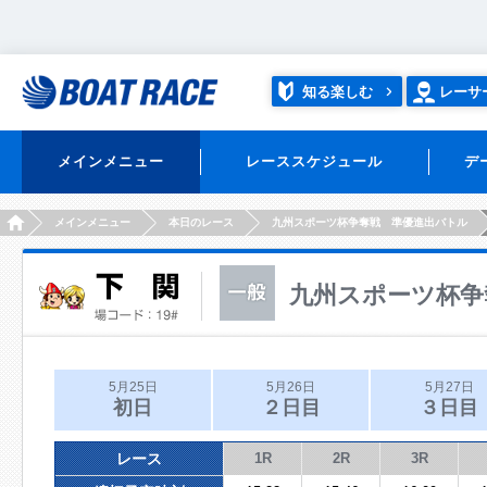
知る楽しむ
レーサ
メインメニュー
レーススケジュール
デ
HOME
メインメニュー
本日のレース
九州スポーツ杯争奪戦 準優進出バトル
九州スポーツ杯争
5月25日
5月26日
5月27日
初日
２日目
３日目
レース
1R
2R
3R