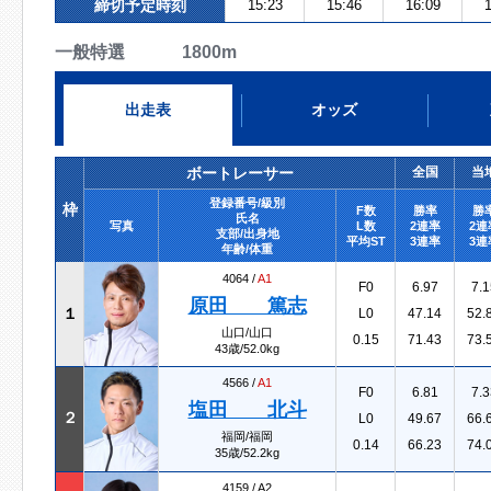
締切予定時刻
15:23
15:46
16:09
1
一般特選 1800m
出走表
オッズ
ボートレーサー
全国
当
登録番号/級別
枠
F数
勝率
勝
氏名
写真
L数
2連率
2連
支部/出身地
平均ST
3連率
3連
年齢/体重
4064 /
A1
F0
6.97
7.1
原田 篤志
１
L0
47.14
52.
山口/山口
0.15
71.43
73.
43歳/52.0kg
4566 /
A1
F0
6.81
7.3
塩田 北斗
２
L0
49.67
66.
福岡/福岡
0.14
66.23
74.
35歳/52.2kg
4159 /
A2