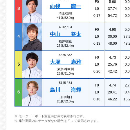
F0
5.60
0.0
向後 龍一
３
L0
37.74
0.0
埼玉/茨城
0.17
54.72
0.0
41歳/52.0kg
4912 /
B1
F0
4.98
5.0
中山 将太
４
L0
30.00
37.
福井/富山
0.13
48.00
48.
27歳/52.4kg
4875 /
A2
F0
4.73
0.0
大塚 康雅
５
L0
25.76
0.0
東京/神奈川
0.20
42.42
0.0
28歳/51.0kg
5145 /
B1
F0
4.74
2.7
島川 海輝
６
L0
29.41
8.4
山口/山口
0.18
46.22
15.
20歳/52.0kg
モーター・ボート変更時は赤で表示されます。
集計期間内にデータがない場合は「-」で表示されます。