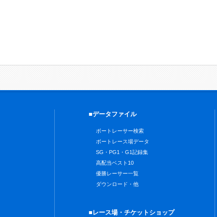
■データファイル
ボートレーサー検索
ボートレース場データ
SG・PG1・G1記録集
高配当ベスト10
優勝レーサー一覧
ダウンロード・他
■レース場・チケットショップ