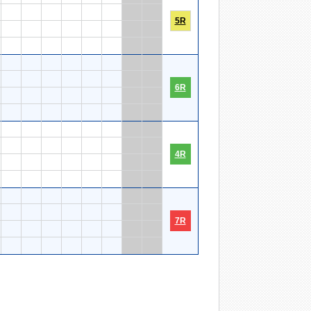
5R
6R
4R
7R