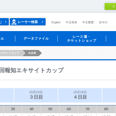
ネ
む
レーサー検索
English
中文简体
中文繁體
한국어
レース場・
ール
データファイル
チケットショップ
エキサイトカップ
出走表
回報知エキサイトカップ
10月15日
10月16日
３日目
４日目
3R
4R
5R
6R
7R
8R