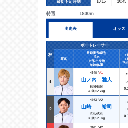
締切予定時刻
10:15
10:45
特選 1800m
出走表
オッズ
ボートレーサー
登録番号/級別
枠
F
氏名
写真
L
支部/出身地
平均
年齢/体重
4640 /
A1
F
山ノ内 雅人
１
L
福岡/福岡
0.
30歳/52.7kg
4163 /
A2
F
山崎 裕司
２
L
広島/広島
0.
39歳/52.0kg
3611 /
A2