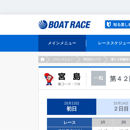
知る楽し
メインメニュー
レーススケジュ
HOME
メインメニュー
本日のレース
第４２回報知
第４２
10月13日
10月14日
初日
２日目
レース
1R
2R