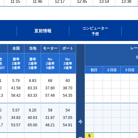
11:15
11:46
12:17
12:45
13:14
13:38
コンピューター
直前情報
予想
レー
全国
当地
モーター
ボート
数
勝率
勝率
No
No
数
2連率
2連率
2連率
2連率
ST
3連率
3連率
3連率
3連率
初日
２日目
３日目
1
5.79
8.83
68
60
0
41.58
83.33
37.80
38.70
13
58.42
83.33
57.48
54.35
0
5.57
6.20
59
54
0
34.82
40.63
31.87
37.05
今
17
53.57
65.00
48.21
54.91
5