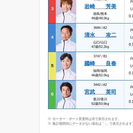
F
岩崎 芳美
３
L
徳島/熊本
0.
49歳/48.0kg
3684 /
A2
F
清水 攻二
４
L
山口/山口
0.
47歳/52.2kg
3747 /
B1
F
國崎 良春
５
L
福岡/福岡
0.
46歳/52.0kg
3442 /
A2
F
宮武 英司
６
L
香川/香川
0.
52歳/53.6kg
モーター・ボート変更時は赤で表示されます。
集計期間内にデータがない場合は「-」で表示されます