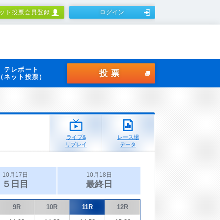
ット投票会員登録
ログイン
テレボート
投票
（ネット投票）
ライブ&
レース場
リプレイ
データ
10月17日
10月18日
５日目
最終日
9R
10R
11R
12R