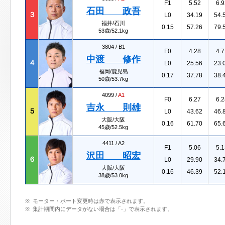
F1
5.52
6.9
石田 政吾
３
L0
34.19
54.
福井/石川
0.15
57.26
79.
53歳/52.1kg
3804 /
B1
F0
4.28
4.7
中渡 修作
４
L0
25.56
23.
福岡/鹿児島
0.17
37.78
38.
50歳/53.7kg
4099 /
A1
F0
6.27
6.2
吉永 則雄
５
L0
43.62
46.
大阪/大阪
0.16
61.70
65.
45歳/52.5kg
4411 /
A2
F1
5.06
5.1
沢田 昭宏
６
L0
29.90
34.
大阪/大阪
0.16
46.39
52.
38歳/53.0kg
モーター・ボート変更時は赤で表示されます。
集計期間内にデータがない場合は「-」で表示されます。