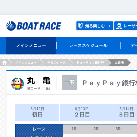
知る楽しむ
レーサ
メインメニュー
レーススケジュール
デ
HOME
メインメニュー
本日のレース
ＰａｙＰａｙ銀行杯
出走表
ＰａｙＰａｙ銀行
6月12日
6月13日
6月14日
初日
２日目
３日目
レース
1R
2R
3R