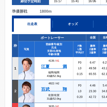
締切予定時刻
15:17
15:41
16:06
1
準優勝戦 1800m
出走表
オッズ
ボートレーサー
全国
当
登録番号/級別
枠
F数
勝率
勝
氏名
写真
L数
2連率
2連
支部/出身地
平均ST
3連率
3連
年齢/体重
4136 /
A1
F0
6.47
6.2
江夏 満
１
L0
49.58
43.
福岡/福岡
0.15
65.55
62.
43歳/52.3kg
4822 /
A2
F0
4.46
5.4
百武 翔
２
L0
23.30
34.
佐賀/佐賀
0.20
42.72
53.
31歳/52.0kg
3635 /
A1