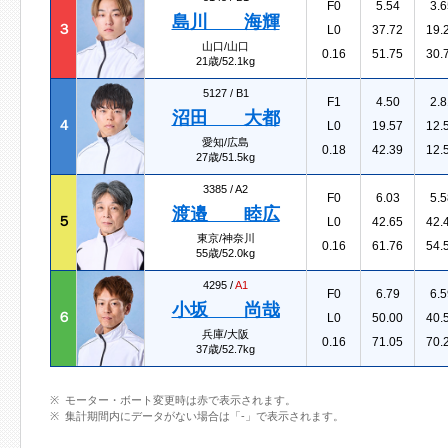
F0
5.54
3.6
島川 海輝
３
L0
37.72
19.
山口/山口
0.16
51.75
30.
21歳/52.1kg
5127 /
B1
F1
4.50
2.8
沼田 大都
４
L0
19.57
12.
愛知/広島
0.18
42.39
12.
27歳/51.5kg
3385 /
A2
F0
6.03
5.5
渡邉 睦広
５
L0
42.65
42.
東京/神奈川
0.16
61.76
54.
55歳/52.0kg
4295 /
A1
F0
6.79
6.5
小坂 尚哉
６
L0
50.00
40.
兵庫/大阪
0.16
71.05
70.
37歳/52.7kg
モーター・ボート変更時は赤で表示されます。
集計期間内にデータがない場合は「-」で表示されます。