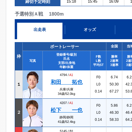
締切予定時刻
15:18
15:45
16:09
1
予選特別Ａ戦 1800m
出走表
オッズ
ボートレーサー
全国
当
登録番号/級別
枠
F数
勝率
勝
氏名
写真
L数
2連率
2連
支部/出身地
平均ST
3連率
3連
年齢/体重
4794 /
A1
F0
6.74
6.2
和田 拓也
１
L0
50.30
42.
兵庫/兵庫
0.14
67.27
53.
34歳/52.0kg
4207 /
A1
F0
5.86
6.2
松下 一也
２
L0
46.30
46.
静岡/静岡
0.14
58.33
64.
41歳/52.4kg
5145 /
B1