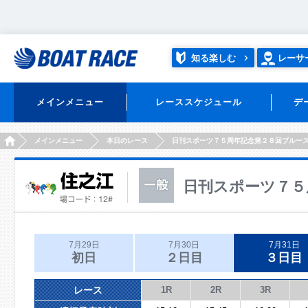
知る楽しむ
レーサ
メインメニュー
レーススケジュール
デ
HOME
メインメニュー
本日のレース
日刊スポーツ７５周年記念第２８回ブルー
日刊スポーツ７５
7月29日
7月30日
7月31日
初日
２日目
３日目
レース
1R
2R
3R