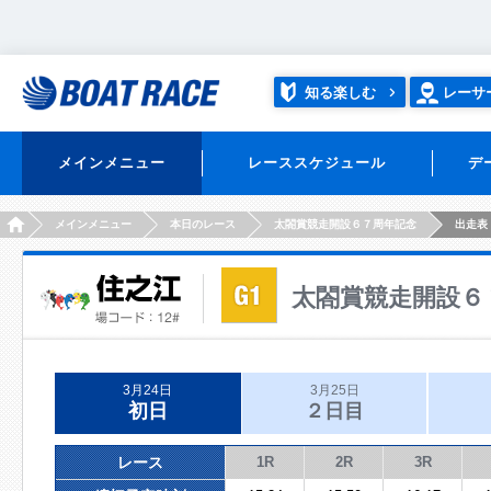
知る楽しむ
レーサ
メインメニュー
レーススケジュール
デ
HOME
メインメニュー
本日のレース
太閤賞競走開設６７周年記念
出走表
太閤賞競走開設６
3月24日
3月25日
初日
２日目
レース
1R
2R
3R