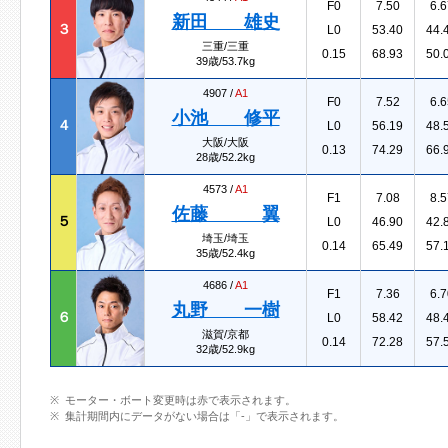
F0
7.50
6.6
新田 雄史
３
L0
53.40
44.
三重/三重
0.15
68.93
50.
39歳/53.7kg
4907 /
A1
F0
7.52
6.6
小池 修平
４
L0
56.19
48.
大阪/大阪
0.13
74.29
66.
28歳/52.2kg
4573 /
A1
F1
7.08
8.5
佐藤 翼
５
L0
46.90
42.
埼玉/埼玉
0.14
65.49
57.
35歳/52.4kg
4686 /
A1
F1
7.36
6.7
丸野 一樹
６
L0
58.42
48.
滋賀/京都
0.14
72.28
57.
32歳/52.9kg
モーター・ボート変更時は赤で表示されます。
集計期間内にデータがない場合は「-」で表示されます。