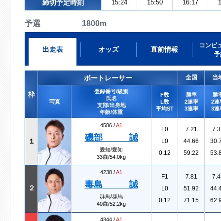
締切予定時刻
15:24
15:50
16:17
1
予選 1800m
コンピ
出走表
オッズ
直前情報
予
ボートレーサー
全国
当
登録番号/級別
枠
F数
勝率
勝
氏名
写真
L数
2連率
2連
支部/出身地
平均ST
3連率
3連
年齢/体重
4586 /
A1
F0
7.21
7.3
磯部 誠
１
L0
44.66
30.
愛知/愛知
0.12
59.22
53.
33歳/54.0kg
4238 /
A1
F1
7.81
7.4
毒島 誠
２
L0
51.92
44.
群馬/群馬
0.12
71.15
62.
40歳/52.2kg
4344 /
A1