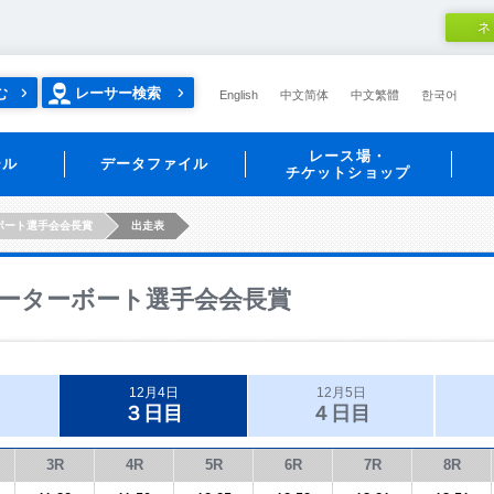
ネ
む
レーサー検索
English
中文简体
中文繁體
한국어
レース場・
ール
データファイル
チケットショップ
ボート選手会会長賞
出走表
ーターボート選手会会長賞
12月4日
12月5日
３日目
４日目
3R
4R
5R
6R
7R
8R