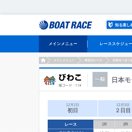
知る楽し
メインメニュー
レーススケジュ
HOME
メインメニュー
本日のレース
日本モーター
日本モ
12月2日
12月3日
初日
２日目
レース
1R
2R