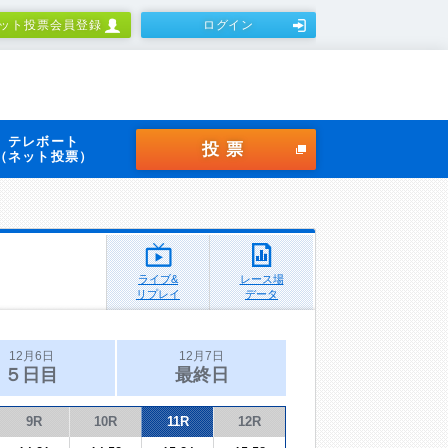
ット投票会員登録
ログイン
テレボート
投票
（ネット投票）
ライブ&
レース場
リプレイ
データ
12月6日
12月7日
５日目
最終日
9R
10R
11R
12R