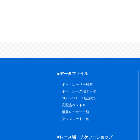
■データファイル
ボートレーサー検索
ボートレース場データ
SG・PG1・G1記録集
高配当ベスト10
優勝レーサー一覧
ダウンロード・他
■レース場・チケットショップ