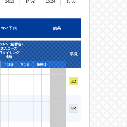
14:21
14:52
15:24
15:58
マイ予想
結果
スNo（艇番色）
進入コース
STタイミング
早見
成績
４日目
５日目
最終日
2R
6R