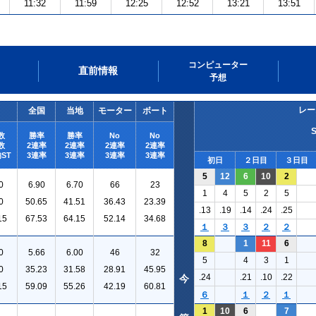
11:32
11:59
12:25
12:52
13:21
13:51
コンピューター
直前情報
予想
レー
全国
当地
モーター
ボート
数
勝率
勝率
No
No
数
2連率
2連率
2連率
2連率
ST
3連率
3連率
3連率
3連率
初日
２日目
３日目
5
12
6
10
2
0
6.90
6.70
66
23
1
4
5
2
5
0
50.65
41.51
36.43
23.39
.13
.19
.14
.24
.25
15
67.53
64.15
52.14
34.68
１
３
３
２
２
8
1
11
6
0
5.66
6.00
46
32
5
4
3
1
0
35.23
31.58
28.91
45.95
.24
.21
.10
.22
今
15
59.09
55.26
42.19
60.81
６
１
２
１
1
10
6
7