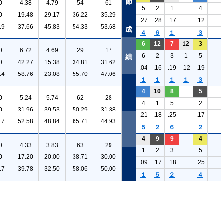
節
0
4.38
4.79
54
61
5
2
1
4
0
19.48
29.17
36.22
35.29
.27
.28
.17
.12
19
37.66
45.83
54.33
53.68
成
４
６
１
３
6
12
7
12
3
0
6.72
4.69
29
17
6
2
3
1
5
績
0
42.27
15.38
34.81
31.62
.04
.16
.19
.12
.19
14
58.76
23.08
55.70
47.06
１
１
１
１
３
4
10
8
5
0
5.24
5.74
62
28
4
1
5
2
0
31.96
39.53
50.29
31.88
.21
.18
.25
.17
17
52.58
48.84
65.71
44.93
５
２
６
２
4
9
9
4
0
4.33
3.83
63
29
1
2
3
5
0
17.20
20.00
38.71
30.00
.09
.17
.18
.25
17
39.78
32.50
58.06
50.00
１
５
２
４
。