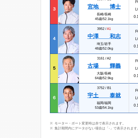
F
宮地 博士
３
L
長崎/長崎
0.
45歳/52.1kg
3952 /
A1
F
中澤 和志
４
L
埼玉/岩手
0.
48歳/52.0kg
3161 /
A2
F
古場 輝義
５
L
大阪/長崎
0.
64歳/52.9kg
3752 /
B1
F
宇土 泰就
６
L
福岡/福岡
0.
53歳/54.1kg
モーター・ボート変更時は赤で表示されます。
集計期間内にデータがない場合は「-」で表示されます