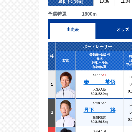
締切予定時刻
10:36
11:04
予選特選 1800m
出走表
オッズ
ボートレーサー
登録番号/級別
枠
F
氏名
写真
L
支部/出身地
平均
年齢/体重
4427 /
A1
F
秦 英悟
１
L
大阪/大阪
0.
39歳/52.0kg
4369 /
A2
F
丹下 将
２
L
愛知/愛知
0.
39歳/56.5kg
3964 /
B1