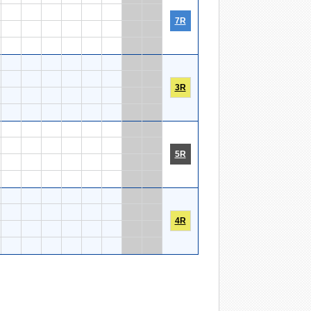
7R
3R
5R
4R