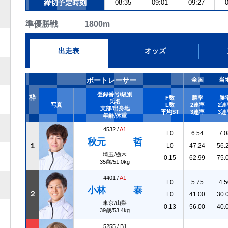
締切予定時刻
08:35
09:01
09:27
0
準優勝戦 1800m
出走表
オッズ
ボートレーサー
全国
当
登録番号/級別
枠
F数
勝率
勝
氏名
写真
L数
2連率
2連
支部/出身地
平均ST
3連率
3連
年齢/体重
4532 /
A1
F0
6.54
7.0
秋元 哲
１
L0
47.24
56.
埼玉/栃木
0.15
62.99
75.
35歳/51.0kg
4401 /
A1
F0
5.75
4.5
小林 泰
２
L0
41.00
30.
東京/山梨
0.13
56.00
40.
39歳/53.4kg
5255 /
B1