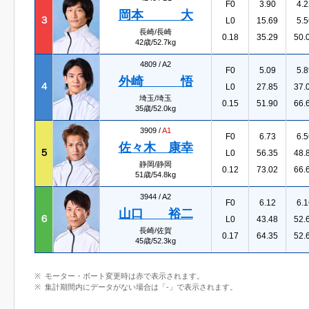
F0
3.90
4.2
岡本 大
３
L0
15.69
5.5
長崎/長崎
0.18
35.29
50.
42歳/52.7kg
4809 /
A2
F0
5.09
5.8
外崎 悟
４
L0
27.85
37.
埼玉/埼玉
0.15
51.90
66.
35歳/52.0kg
3909 /
A1
F0
6.73
6.5
佐々木 康幸
５
L0
56.35
48.
静岡/静岡
0.12
73.02
66.
51歳/54.8kg
3944 /
A2
F0
6.12
6.1
山口 裕二
６
L0
43.48
52.
長崎/佐賀
0.17
64.35
52.
45歳/52.3kg
モーター・ボート変更時は赤で表示されます。
集計期間内にデータがない場合は「-」で表示されます。