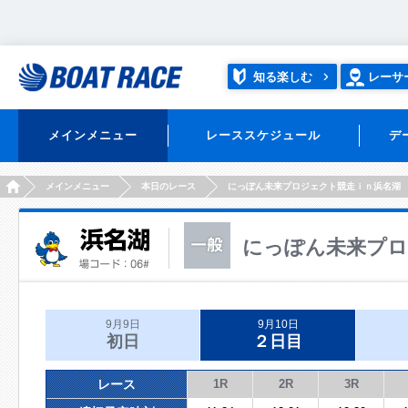
知る楽しむ
レーサ
メインメニュー
レーススケジュール
デ
HOME
メインメニュー
本日のレース
にっぽん未来プロジェクト競走ｉｎ浜名湖
にっぽん未来プロ
9月9日
9月10日
初日
２日目
レース
1R
2R
3R