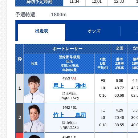
締切予定時刻
11:34
12:01
12:30
1
予選特選 1800m
出走表
オッズ
ボートレーサー
全国
当
登録番号/級別
枠
F数
勝率
勝
氏名
写真
L数
2連率
2連
支部/出身地
平均ST
3連率
3連
年齢/体重
4953 /
A1
F0
6.09
6.2
尾上 雅也
１
L0
48.72
43.
埼玉/埼玉
0.16
60.68
62.
29歳/51.5kg
3462 /
B1
F1
4.29
5.3
竹上 真司
２
L0
20.48
30.
岡山/岡山
0.18
38.55
40.
57歳/52.1kg
4248 /
B1