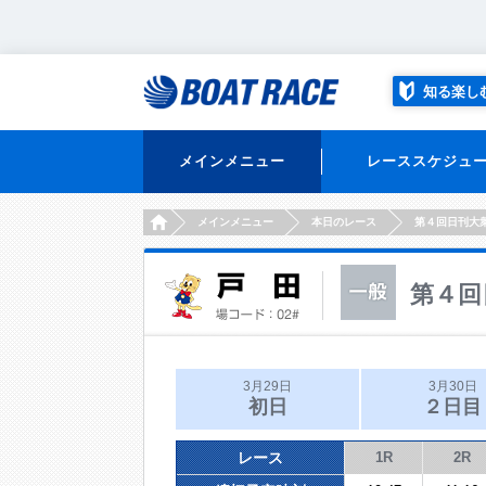
知る楽し
メインメニュー
レーススケジュ
HOME
メインメニュー
本日のレース
第４回日刊大
第４回
3月29日
3月30日
初日
２日目
レース
1R
2R