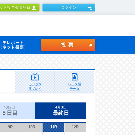
ット投票会員登録
ログイン
テレボート
投票
（ネット投票）
ライブ&
レース場
リプレイ
データ
4月2日
4月3日
５日目
最終日
9R
10R
11R
12R