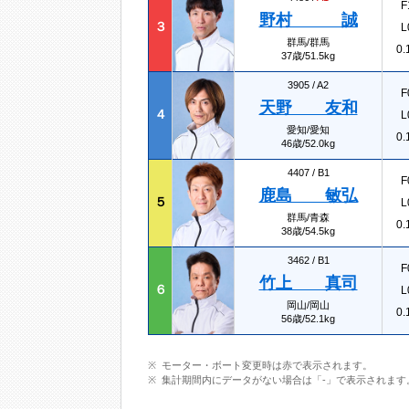
F
野村 誠
３
L
群馬/群馬
0.
37歳/51.5kg
3905 /
A2
F
天野 友和
４
L
愛知/愛知
0.
46歳/52.0kg
4407 /
B1
F
鹿島 敏弘
５
L
群馬/青森
0.
38歳/54.5kg
3462 /
B1
F
竹上 真司
６
L
岡山/岡山
0.
56歳/52.1kg
モーター・ボート変更時は赤で表示されます。
集計期間内にデータがない場合は「-」で表示されます