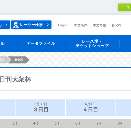
ネ
む
レーサー検索
English
中文简体
中文繁體
한국어
レース場・
ール
データファイル
チケットショップ
衆杯
出走表
日刊大衆杯
3月31日
4月1日
３日目
４日目
3R
4R
5R
6R
7R
8R