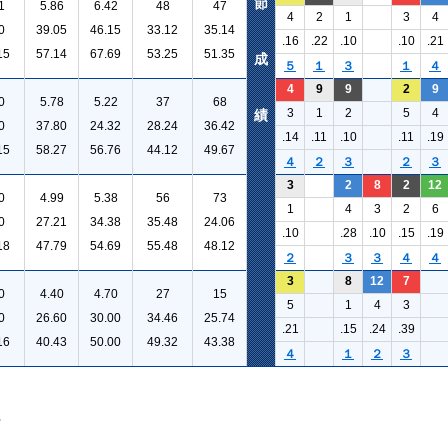
節
1
5.86
6.42
48
47
4
2
1
3
4
0
39.05
46.15
33.12
35.14
.16
.22
.10
.10
.21
15
57.14
67.69
53.25
51.35
成
５
１
３
１
４
4
9
9
2
9
0
5.78
5.22
37
68
3
1
2
5
4
績
0
37.80
24.32
28.24
36.42
.14
.11
.10
.11
.19
15
58.27
56.76
44.12
49.67
４
２
３
２
３
3
2
8
2
12
0
4.99
5.38
56
73
1
4
3
2
6
0
27.21
34.38
35.48
24.06
.10
.28
.10
.15
.19
18
47.79
54.69
55.48
48.12
２
３
３
４
４
3
8
12
7
0
4.40
4.70
27
15
5
1
4
3
0
26.60
30.00
34.46
25.74
.21
.15
.24
.39
16
40.43
50.00
49.32
43.38
４
１
２
３
。