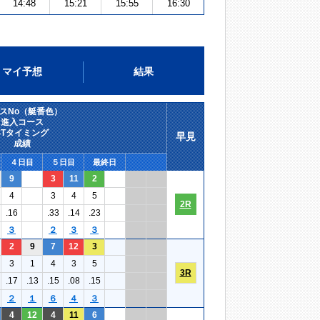
14:48
15:21
15:55
16:30
マイ予想
結果
スNo（艇番色）
進入コース
STタイミング
早見
成績
４日目
５日目
最終日
9
3
11
2
4
3
4
5
2R
.16
.33
.14
.23
３
２
３
３
2
9
7
12
3
3
1
4
3
5
3R
.17
.13
.15
.08
.15
２
１
６
４
３
4
12
4
11
6