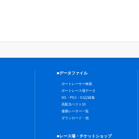
■データファイル
ボートレーサー検索
ボートレース場データ
SG・PG1・G1記録集
高配当ベスト10
優勝レーサー一覧
ダウンロード・他
■レース場・チケットショップ