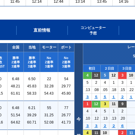
11:45
12:14
12:44
13:14
13:45
14:16
コンピューター
直前情報
予想
レー
全国
当地
モーター
ボート
数
勝率
勝率
No
No
数
2連率
2連率
2連率
2連率
ST
3連率
3連率
3連率
3連率
初日
２日目
３日目
4
12
5
12
3
10
0
6.48
6.50
22
54
5
2
4
1
3
1
0
48.21
45.83
32.28
29.77
.13
.08
.05
.18
.15
.22
15
61.61
58.33
54.43
45.80
３
５
５
１
２
１
1
12
3
11
9
0
6.48
6.21
55
77
4
4
5
1
2
0
51.54
39.29
31.25
26.77
.10
.12
.13
.13
.20
今
16
64.62
60.71
52.08
41.73
３
３
２
２
６
4
11
10
2
11