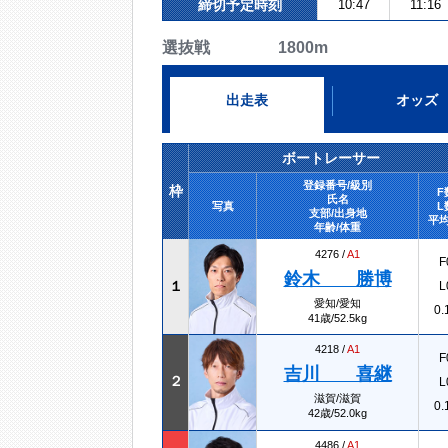
締切予定時刻
10:47
11:16
選抜戦 1800m
出走表
オッズ
ボートレーサー
登録番号/級別
枠
F
氏名
写真
L
支部/出身地
平均
年齢/体重
4276 /
A1
F
鈴木 勝博
１
L
愛知/愛知
0.
41歳/52.5kg
4218 /
A1
F
吉川 喜継
２
L
滋賀/滋賀
0.
42歳/52.0kg
4486 /
A1