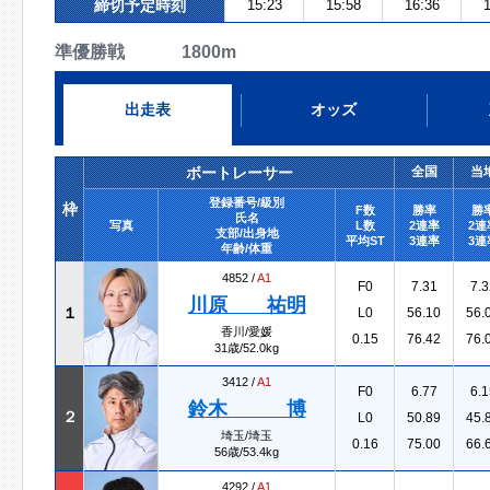
締切予定時刻
15:23
15:58
16:36
1
準優勝戦 1800m
出走表
オッズ
ボートレーサー
全国
当
登録番号/級別
枠
F数
勝率
勝
氏名
写真
L数
2連率
2連
支部/出身地
平均ST
3連率
3連
年齢/体重
4852 /
A1
F0
7.31
7.3
川原 祐明
１
L0
56.10
56.
香川/愛媛
0.15
76.42
76.
31歳/52.0kg
3412 /
A1
F0
6.77
6.1
鈴木 博
２
L0
50.89
45.
埼玉/埼玉
0.16
75.00
66.
56歳/53.4kg
4292 /
A1