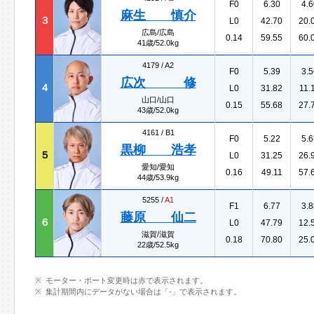
F0
6.30
4.6
麻生 慎介
３
L0
42.70
20.
広島/広島
0.14
59.55
60.
41歳/52.0kg
4179 /
A2
F0
5.39
3.5
広次 修
４
L0
31.82
11.
山口/山口
0.15
55.68
27.
43歳/52.0kg
4161 /
B1
F0
5.22
5.6
黒柳 浩孝
５
L0
31.25
26.
愛知/愛知
0.16
49.11
57.
44歳/53.9kg
5255 /
A1
F1
6.77
3.8
藤原 仙二
６
L0
47.79
12.
滋賀/滋賀
0.18
70.80
25.
22歳/52.5kg
モーター・ボート変更時は赤で表示されます。
集計期間内にデータがない場合は「-」で表示されます。