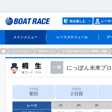
知る楽しむ
レーサ
メインメニュー
レーススケジュール
デ
HOME
メインメニュー
本日のレース
にっぽん未来プロジェクト競走ｉｎ桐生
にっぽん未来プロ
7月4日
7月5日
初日
２日目
レース
1R
2R
3R