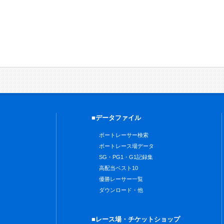
■データファイル
ボートレーサー検索
ボートレース場データ
SG・PG1・G1記録集
高配当ベスト10
優勝レーサー一覧
ダウンロード・他
■レース場・チケットショップ