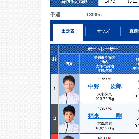
締切予定時刻
14:42
15:11
予選 1800m
出走表
オッズ
直前
ボートレーサー
登録番号/級別
枠
F
氏名
写真
L
支部/出身地
平均
年齢/体重
4075 /
A1
F
中野 次郎
１
L
東京/東京
0.
40歳/52.7kg
4095 /
A1
F
福来 剛
２
L
東京/東京
0.
40歳/52.0kg
4191 /
A1