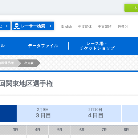
ネ
む
レーサー検索
English
中文简体
中文繁體
한국어
レース場・
ール
データファイル
チケットショップ
地区選手権
出走表
回関東地区選手権
2月9日
2月10日
３日目
４日目
3R
4R
5R
6R
7R
8R