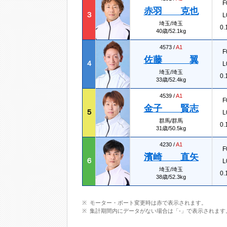
F
赤羽 克也
３
L
埼玉/埼玉
0.
40歳/52.1kg
4573 /
A1
F
佐藤 翼
４
L
埼玉/埼玉
0.
33歳/52.4kg
4539 /
A1
F
金子 賢志
５
L
群馬/群馬
0.
31歳/50.5kg
4230 /
A1
F
濱崎 直矢
６
L
埼玉/埼玉
0.
38歳/52.3kg
モーター・ボート変更時は赤で表示されます。
集計期間内にデータがない場合は「-」で表示されます