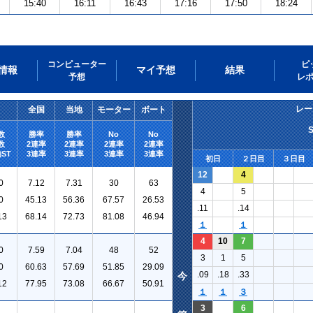
15:40
16:11
16:43
17:16
17:50
18:24
コンピューター
ピ
情報
マイ予想
結果
予想
レ
レー
全国
当地
モーター
ボート
数
勝率
勝率
No
No
数
2連率
2連率
2連率
2連率
ST
3連率
3連率
3連率
3連率
初日
２日目
３日目
12
4
0
7.12
7.31
30
63
4
5
0
45.13
56.36
67.57
26.53
.11
.14
13
68.14
72.73
81.08
46.94
１
１
4
10
7
0
7.59
7.04
48
52
3
1
5
0
60.63
57.69
51.85
29.09
.09
.18
.33
今
12
77.95
73.08
66.67
50.91
１
１
３
3
6