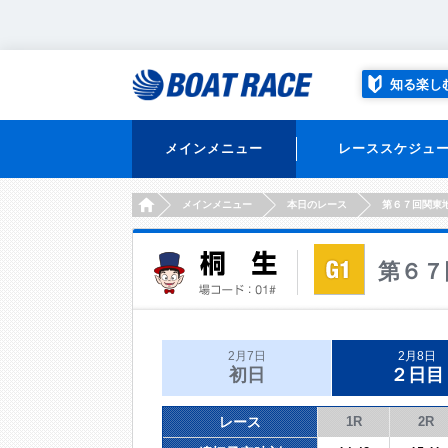
知る楽し
メインメニュー
レーススケジュ
HOME
メインメニュー
本日のレース
第６７回関東
第６７
2月7日
2月8日
初日
２日目
レース
1R
2R