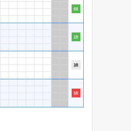
6R
1R
3R
5R