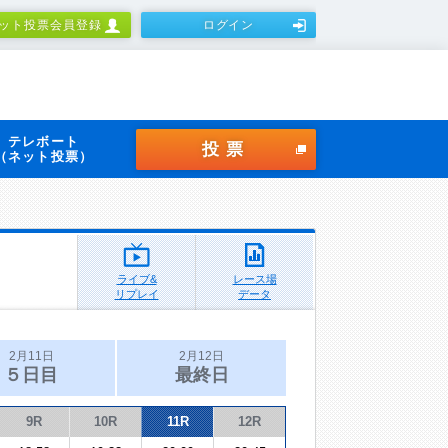
ット投票会員登録
ログイン
テレボート
投票
（ネット投票）
ライブ&
レース場
リプレイ
データ
2月11日
2月12日
５日目
最終日
9R
10R
11R
12R