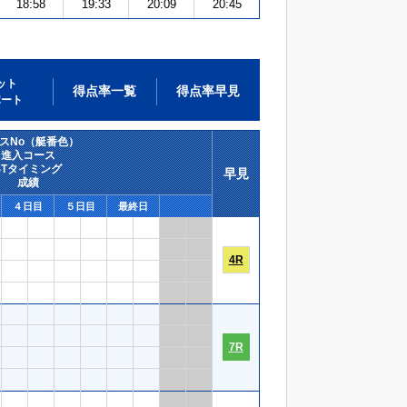
18:58
19:33
20:09
20:45
ット
得点率一覧
得点率早見
ポート
スNo（艇番色）
進入コース
STタイミング
早見
成績
４日目
５日目
最終日
4R
7R