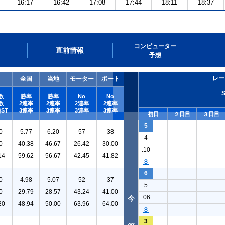
16:17
16:42
17:08
17:44
18:11
18:37
コンピューター
直前情報
予想
レー
全国
当地
モーター
ボート
数
勝率
勝率
No
No
数
2連率
2連率
2連率
2連率
ST
3連率
3連率
3連率
3連率
初日
２日目
３日目
5
0
5.77
6.20
57
38
4
0
40.38
46.67
26.42
30.00
.10
14
59.62
56.67
42.45
41.82
３
6
0
4.98
5.07
52
37
5
0
29.79
28.57
43.24
41.00
.06
今
20
48.94
50.00
63.96
64.00
３
3