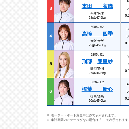
F
来田 衣織
３
L
兵庫/兵庫
0.
28歳/47.9kg
5088 /
A2
F
高憧 四季
４
L
大阪/大阪
0.
25歳/45.0kg
5205 /
B1
F
刑部 亜里紗
５
L
静岡/静岡
0.
27歳/46.5kg
5334 /
B2
F
樫葉 新心
６
L
徳島/徳島
0.
20歳/45.0kg
モーター・ボート変更時は赤で表示されます。
集計期間内にデータがない場合は「-」で表示されます