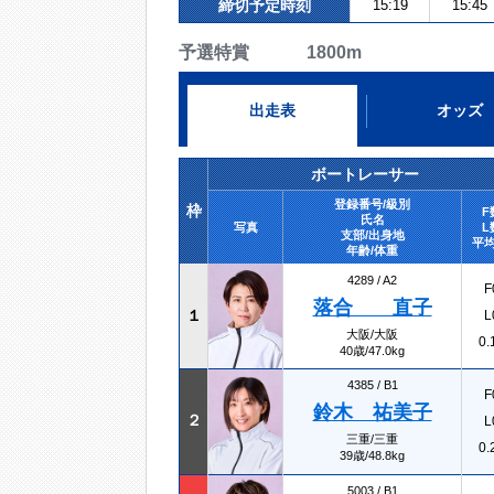
締切予定時刻
15:19
15:45
予選特賞 1800m
出走表
オッズ
ボートレーサー
登録番号/級別
枠
F
氏名
写真
L
支部/出身地
平均
年齢/体重
4289 /
A2
F
落合 直子
１
L
大阪/大阪
0.
40歳/47.0kg
4385 /
B1
F
鈴木 祐美子
２
L
三重/三重
0.
39歳/48.8kg
5003 /
B1