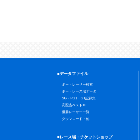
■データファイル
ボートレーサー検索
ボートレース場データ
SG・PG1・G1記録集
高配当ベスト10
優勝レーサー一覧
ダウンロード・他
■レース場・チケットショップ