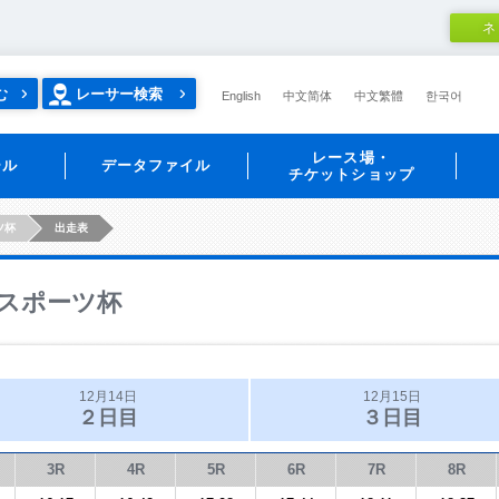
ネ
む
レーサー検索
English
中文简体
中文繁體
한국어
レース場・
ール
データファイル
チケットショップ
ツ杯
出走表
スポーツ杯
12月14日
12月15日
２日目
３日目
3R
4R
5R
6R
7R
8R