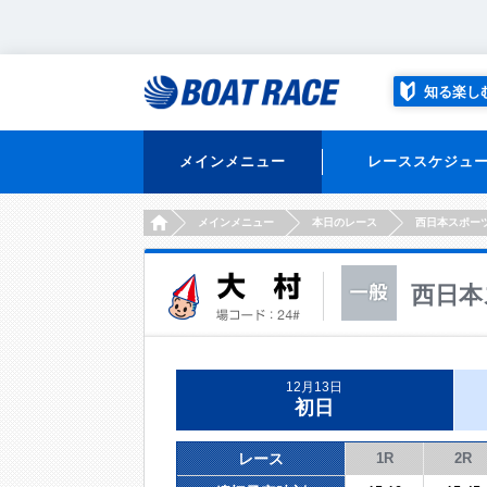
知る楽し
メインメニュー
レーススケジュ
HOME
メインメニュー
本日のレース
西日本スポー
西日本
12月13日
初日
レース
1R
2R