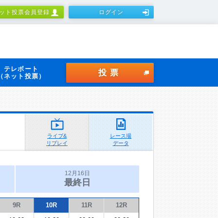
ット投票会員登録
ログイン
テレボート
投票
（ネット投票）
ライブ&
レース場
リプレイ
データ
12月16日
最終日
9R
10R
11R
12R