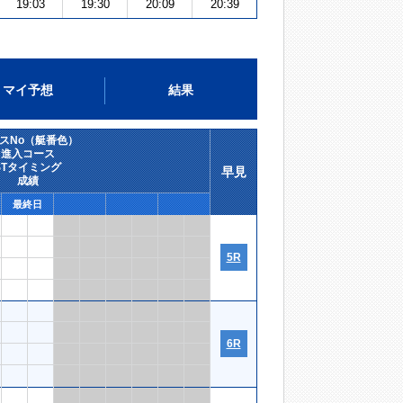
19:03
19:30
20:09
20:39
マイ予想
結果
スNo（艇番色）
進入コース
STタイミング
早見
成績
最終日
5R
6R