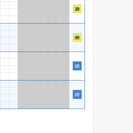
3R
4R
2R
1R