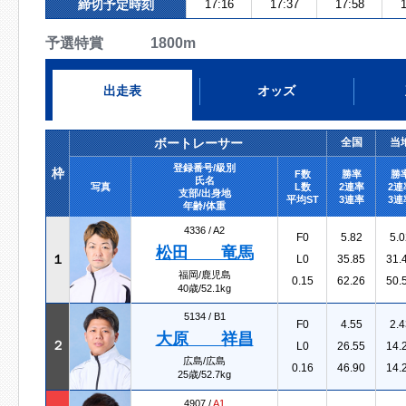
締切予定時刻
17:16
17:37
17:58
1
予選特賞 1800m
出走表
オッズ
ボートレーサー
全国
当
登録番号/級別
枠
F数
勝率
勝
氏名
写真
L数
2連率
2連
支部/出身地
平均ST
3連率
3連
年齢/体重
4336 /
A2
F0
5.82
5.0
松田 竜馬
１
L0
35.85
31.
福岡/鹿児島
0.15
62.26
50.
40歳/52.1kg
5134 /
B1
F0
4.55
2.4
大原 祥昌
２
L0
26.55
14.
広島/広島
0.16
46.90
14.
25歳/52.7kg
4907 /
A1