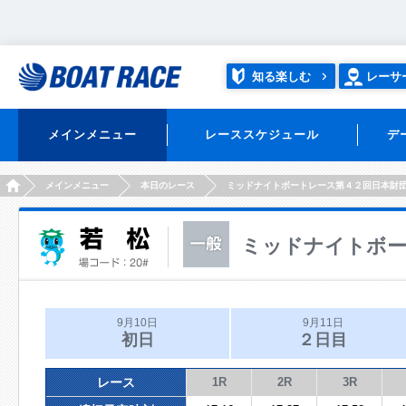
知る楽しむ
レーサ
メインメニュー
レーススケジュール
デ
HOME
メインメニュー
本日のレース
ミッドナイトボートレース第４２回日本財
ミッドナイトボー
9月10日
9月11日
初日
２日目
レース
1R
2R
3R