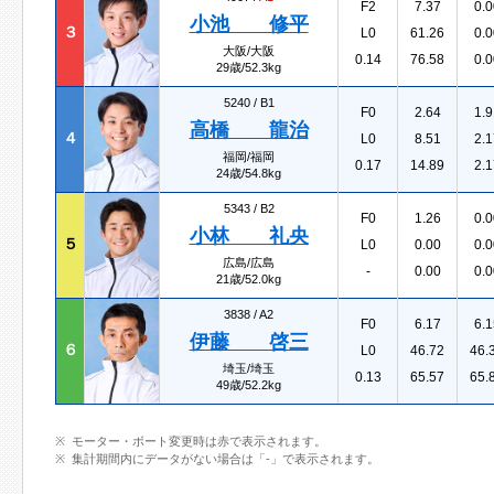
F2
7.37
0.0
小池 修平
３
L0
61.26
0.0
大阪/大阪
0.14
76.58
0.0
29歳/52.3kg
5240 /
B1
F0
2.64
1.9
高橋 龍治
４
L0
8.51
2.1
福岡/福岡
0.17
14.89
2.1
24歳/54.8kg
5343 /
B2
F0
1.26
0.0
小林 礼央
５
L0
0.00
0.0
広島/広島
-
0.00
0.0
21歳/52.0kg
3838 /
A2
F0
6.17
6.1
伊藤 啓三
６
L0
46.72
46.
埼玉/埼玉
0.13
65.57
65.
49歳/52.2kg
モーター・ボート変更時は赤で表示されます。
集計期間内にデータがない場合は「-」で表示されます。