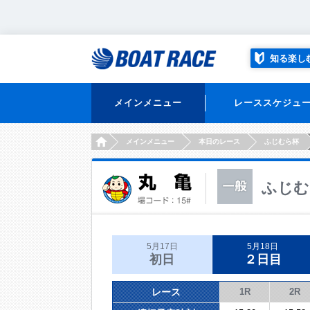
知る楽し
メインメニュー
レーススケジュ
HOME
メインメニュー
本日のレース
ふじむら杯
ふじむ
5月17日
5月18日
初日
２日目
レース
1R
2R