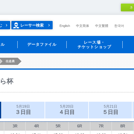
ネ
む
レーサー検索
English
中文简体
中文繁體
한국어
レース場・
ール
データファイル
チケットショップ
出走表
ら杯
5月19日
5月20日
5月21日
３日目
４日目
５日目
3R
4R
5R
6R
7R
8R