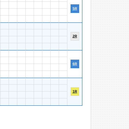
5R
2R
6R
1R