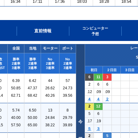
16:34
17:11
17:36
18:03
18:28
18:54
コンピューター
直前情報
予想
レー
全国
当地
モーター
ボート
数
勝率
勝率
No
No
数
2連率
2連率
2連率
2連率
ST
3連率
3連率
3連率
3連率
初日
２日目
３日目
6
11
3
0
6.39
6.42
44
57
2
6
6
0
50.85
47.37
26.62
24.73
.12
.09
.09
14
62.71
68.42
40.26
39.56
４
４
２
2
12
0
5.74
6.50
13
8
5
6
0
40.00
50.00
24.84
29.79
.17
.19
今
15
57.50
65.00
38.22
39.89
５
３
2
5