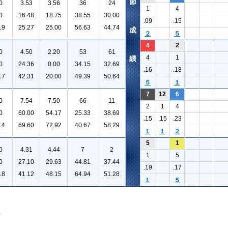
節
0
3.53
3.56
36
24
1
4
0
16.48
18.75
38.55
30.00
.09
.15
19
25.27
25.00
56.63
44.74
成
２
５
4
2
0
4.50
2.20
53
61
4
1
績
0
24.36
0.00
34.15
32.69
.16
.18
17
42.31
20.00
49.39
50.64
５
１
7
12
6
0
7.54
7.50
66
11
2
1
4
0
60.00
54.17
25.33
38.69
.15
.15
.23
14
69.60
72.92
40.67
58.29
１
１
２
5
1
0
4.31
4.44
7
2
1
5
0
27.10
29.63
44.81
37.44
.19
.17
18
41.12
48.15
64.94
51.28
１
５
。