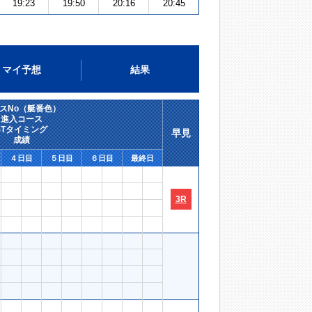
19:23
19:50
20:16
20:45
マイ予想
結果
スNo（艇番色）
進入コース
STタイミング
早見
成績
４日目
５日目
６日目
最終日
3R