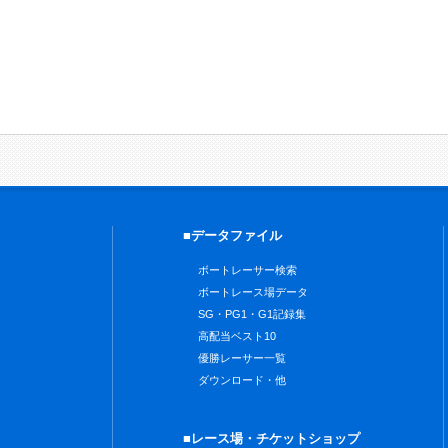
■データファイル
ボートレーサー検索
ボートレース場データ
SG・PG1・G1記録集
高配当ベスト10
優勝レーサー一覧
ダウンロード・他
■レース場・チケットショップ