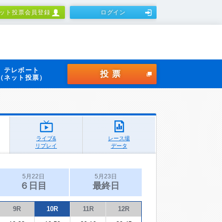
ット投票会員登録
ログイン
テレボート
投票
（ネット投票）
ライブ&
レース場
リプレイ
データ
5月22日
5月23日
６日目
最終日
9R
10R
11R
12R