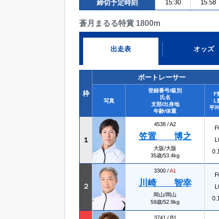
締切予定時刻
15:30
15:58
蒼月まるる特賞 1800m
出走表
オッズ
ボートレーサー
登録番号/級別
枠
F
氏名
写真
L
支部/出身地
平均
年齢/体重
4538 /
A2
F
笠置 博之
１
L
大阪/大阪
0.
35歳/53.4kg
3300 /
A1
F
川崎 智幸
２
L
岡山/岡山
0.
59歳/52.9kg
3741 /
B1