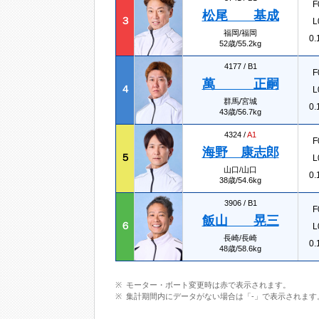
F
松尾 基成
３
L
福岡/福岡
0.
52歳/55.2kg
4177 /
B1
F
萬 正嗣
４
L
群馬/宮城
0.
43歳/56.7kg
4324 /
A1
F
海野 康志郎
５
L
山口/山口
0.
38歳/54.6kg
3906 /
B1
F
飯山 晃三
６
L
長崎/長崎
0.
48歳/58.6kg
モーター・ボート変更時は赤で表示されます。
集計期間内にデータがない場合は「-」で表示されます