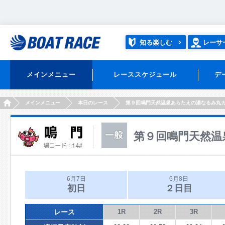
知る楽しむ
レーサ
メインメニュー
レーススケジュール
デ
HOME
メインメニュー
本日のレース
第９回鳴門天然温泉あらたえの湯なるみ丸
第９回鳴門天然温
6月7日
6月8日
初日
２日目
レース
1R
2R
3R