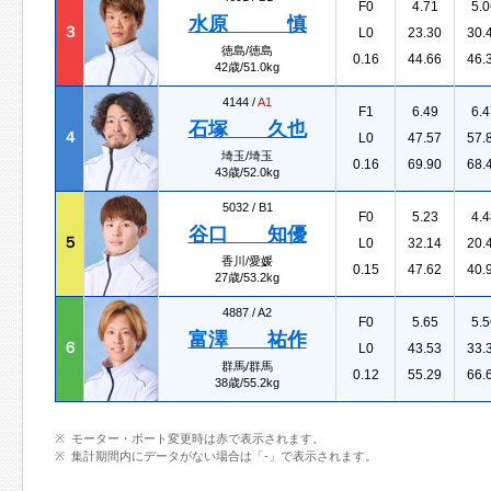
F0
4.71
5.0
水原 慎
３
L0
23.30
30.
徳島/徳島
0.16
44.66
46.
42歳/51.0kg
4144 /
A1
F1
6.49
6.4
石塚 久也
４
L0
47.57
57.
埼玉/埼玉
0.16
69.90
68.
43歳/52.0kg
5032 /
B1
F0
5.23
4.4
谷口 知優
５
L0
32.14
20.
香川/愛媛
0.15
47.62
40.
27歳/53.2kg
4887 /
A2
F0
5.65
5.5
富澤 祐作
６
L0
43.53
33.
群馬/群馬
0.12
55.29
66.
38歳/55.2kg
モーター・ボート変更時は赤で表示されます。
集計期間内にデータがない場合は「-」で表示されます。