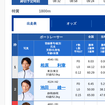
締切予定時刻
08:32
08:58
09:24
0
特賞 1800m
出走表
オッズ
ボートレーサー
全国
当
登録番号/級別
枠
F数
勝率
勝
氏名
写真
L数
2連率
2連
支部/出身地
平均ST
3連率
3連
年齢/体重
4540 /
B1
F0
6.03
0.0
相原 利章
１
L0
44.12
0.0
東京/東京
0.12
60.29
0.0
37歳/52.0kg
4124 /
A2
F0
6.45
5.2
池田 雄一
２
L0
50.00
38.
静岡/静岡
0.15
65.00
47.
43歳/52.2kg
4691 /
B1