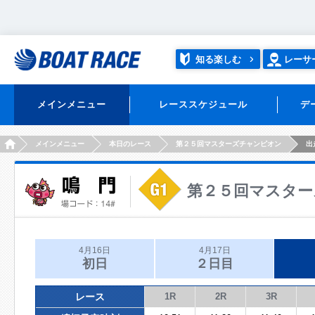
知る楽しむ
レーサ
メインメニュー
レーススケジュール
デ
HOME
メインメニュー
本日のレース
第２５回マスターズチャンピオン
出
第２５回マスター
4月16日
4月17日
初日
２日目
レース
1R
2R
3R