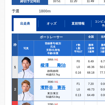
締切予定時刻
10:51
11:20
11:49
1
予選 1800m
コンピ
出走表
オッズ
直前情報
予
ボートレーサー
全国
当
登録番号/級別
枠
F数
勝率
勝
氏名
写真
L数
2連率
2連
支部/出身地
平均ST
3連率
3連
年齢/体重
3956 /
A1
F0
6.49
6.7
横澤 剛治
１
L0
46.36
50.
静岡/静岡
0.16
68.18
77.
46歳/53.7kg
3590 /
A1
F1
7.20
0.0
濱野谷 憲吾
２
L0
46.73
0.0
東京/東京
0.13
64.49
0.0
50歳/53.0kg
3780 /
A1