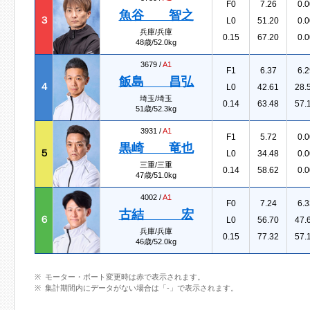
F0
7.26
0.0
魚谷 智之
３
L0
51.20
0.0
兵庫/兵庫
0.15
67.20
0.0
48歳/52.0kg
3679 /
A1
F1
6.37
6.2
飯島 昌弘
４
L0
42.61
28.
埼玉/埼玉
0.14
63.48
57.
51歳/52.3kg
3931 /
A1
F1
5.72
0.0
黒崎 竜也
５
L0
34.48
0.0
三重/三重
0.14
58.62
0.0
47歳/51.0kg
4002 /
A1
F0
7.24
6.3
古結 宏
６
L0
56.70
47.
兵庫/兵庫
0.15
77.32
57.
46歳/52.0kg
モーター・ボート変更時は赤で表示されます。
集計期間内にデータがない場合は「-」で表示されます。