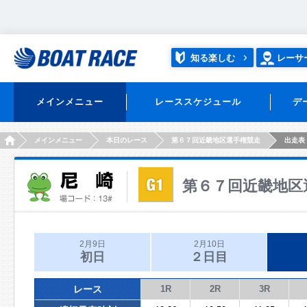
知る楽しむ
レーサ
メインメニュー
レーススケジュール
デ
HOME
メインメニュー
本日のレース
第６７回近畿地区選手権競走
出走表
第６７回近畿地区
2月9日
2月10日
初日
２日目
レース
1R
2R
3R