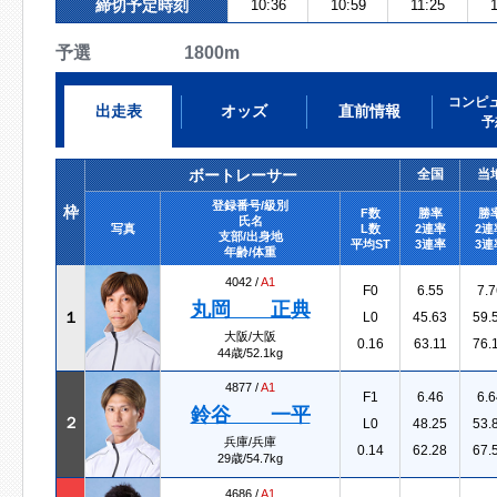
締切予定時刻
10:36
10:59
11:25
予選 1800m
コンピ
出走表
オッズ
直前情報
予
ボートレーサー
全国
当
登録番号/級別
枠
F数
勝率
勝
氏名
写真
L数
2連率
2連
支部/出身地
平均ST
3連率
3連
年齢/体重
4042 /
A1
F0
6.55
7.7
丸岡 正典
１
L0
45.63
59.
大阪/大阪
0.16
63.11
76.
44歳/52.1kg
4877 /
A1
F1
6.46
6.6
鈴谷 一平
２
L0
48.25
53.
兵庫/兵庫
0.14
62.28
67.
29歳/54.7kg
4686 /
A1