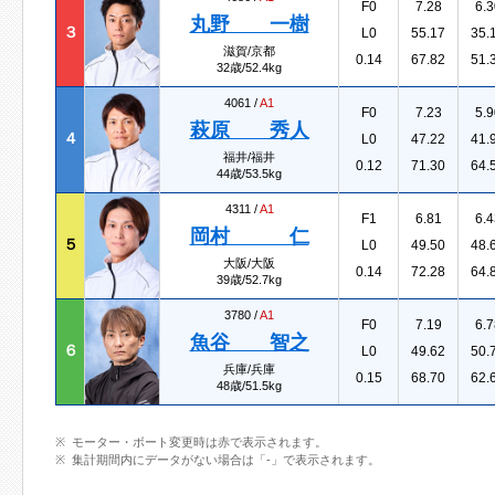
F0
7.28
6.3
丸野 一樹
３
L0
55.17
35.
滋賀/京都
0.14
67.82
51.
32歳/52.4kg
4061 /
A1
F0
7.23
5.9
萩原 秀人
４
L0
47.22
41.
福井/福井
0.12
71.30
64.
44歳/53.5kg
4311 /
A1
F1
6.81
6.4
岡村 仁
５
L0
49.50
48.
大阪/大阪
0.14
72.28
64.
39歳/52.7kg
3780 /
A1
F0
7.19
6.7
魚谷 智之
６
L0
49.62
50.
兵庫/兵庫
0.15
68.70
62.
48歳/51.5kg
モーター・ボート変更時は赤で表示されます。
集計期間内にデータがない場合は「-」で表示されます。