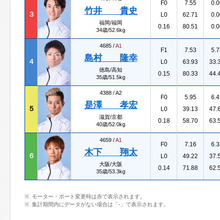
F0
7.55
0.0
竹井 貴史
３
L0
62.71
0.0
福岡/福岡
0.16
80.51
0.0
34歳/52.6kg
4685 /
A1
F1
7.53
5.7
島村 隆幸
４
L0
63.93
33.
徳島/高知
0.15
80.33
44.
35歳/51.5kg
4388 /
A2
F0
5.95
6.4
是澤 孝宏
５
L0
39.13
47.
滋賀/京都
0.18
58.70
63.
40歳/52.0kg
4659 /
A1
F0
7.16
6.3
木下 翔太
６
L0
49.22
37.
大阪/大阪
0.14
71.88
62.
35歳/53.3kg
モーター・ボート変更時は赤で表示されます。
集計期間内にデータがない場合は「-」で表示されます。