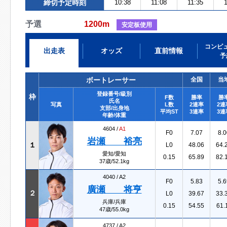
締切予定時刻
10:38
11:08
11:35
1
予選
1200m
安定板使用
コンピ
出走表
オッズ
直前情報
予
ボートレーサー
全国
当
登録番号/級別
枠
F数
勝率
勝
氏名
写真
L数
2連率
2連
支部/出身地
平均ST
3連率
3連
年齢/体重
4604 /
A1
F0
7.07
8.0
岩瀬 裕亮
１
L0
48.06
64.
愛知/愛知
0.15
65.89
82.
37歳/52.1kg
4040 /
A2
F0
5.83
5.6
廣瀬 将亨
２
L0
39.67
33.
兵庫/兵庫
0.15
54.55
61.
47歳/55.0kg
4737 /
A2