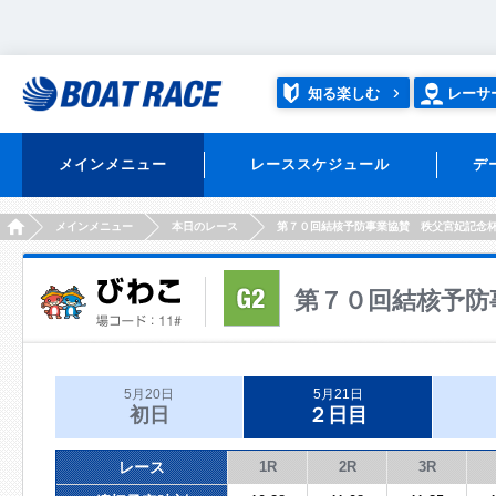
知る楽しむ
レーサ
メインメニュー
レーススケジュール
デ
HOME
メインメニュー
本日のレース
第７０回結核予防事業協賛 秩父宮妃記念
第７０回結核予防
5月20日
5月21日
初日
２日目
レース
1R
2R
3R