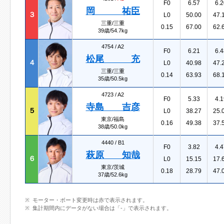
F0
6.57
6.2
岡 祐臣
３
L0
50.00
47.
三重/三重
0.15
67.00
62.
39歳/54.7kg
4754 /
A2
F0
6.21
6.4
松尾 充
４
L0
40.98
47.
三重/三重
0.14
63.93
68.
35歳/50.5kg
4723 /
A2
F0
5.33
4.1
寺島 吉彦
５
L0
38.27
25.
東京/福島
0.16
49.38
37.
38歳/50.0kg
4440 /
B1
F0
3.82
4.4
萩原 知哉
６
L0
15.15
17.
東京/茨城
0.18
28.79
47.
37歳/52.6kg
モーター・ボート変更時は赤で表示されます。
集計期間内にデータがない場合は「-」で表示されます。