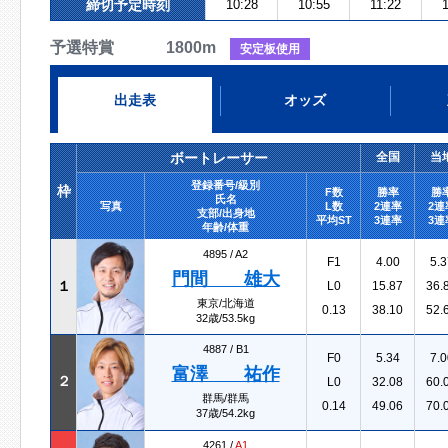
締切予定時刻
10:28
10:55
11:22
予選特賞 1800m
安定板使用
出走表
オッズ
ボートレーサー
全国
当
登録番号/級別
枠
F数
勝率
勝
氏名
写真
L数
2連率
2連
支部/出身地
平均ST
3連率
3連
年齢/体重
4895 /
A2
F1
4.00
5.3
門間 雄大
１
L0
15.87
36.
東京/北海道
0.13
38.10
52.
32歳/53.5kg
4887 /
B1
F0
5.34
7.0
富澤 祐作
２
L0
32.08
60.
群馬/群馬
0.14
49.06
70.
37歳/54.2kg
4261 /
A1