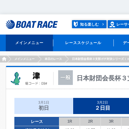
知る楽しむ
レーサ
メインメニュー
レーススケジュール
デ
HOME
メインメニュー
本日のレース
日本財団会長杯３支部ガチ対決シリーズｉ
日本財団会長杯３
3月1日
3月2日
初日
２日目
レース
1R
2R
3R