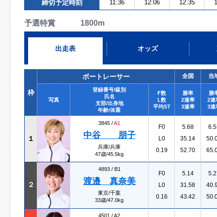
締切予定時刻
11:36
12:06
12:35
1
予選特賞 1800m
出走表
オッズ
ボートレーサー
全国
当
登録番号/級別
枠
F数
勝率
勝
氏名
写真
L数
2連率
2連
支部/出身地
平均ST
3連率
3連
年齢/体重
3845 /
A1
F0
5.68
6.5
中谷 朋子
１
L0
35.14
50.
兵庫/兵庫
0.19
52.70
65.
47歳/45.5kg
4893 /
B1
F0
5.14
5.2
渡邉 真奈美
２
L0
31.58
40.
東京/千葉
0.16
43.42
50.
33歳/47.0kg
4501 /
A2