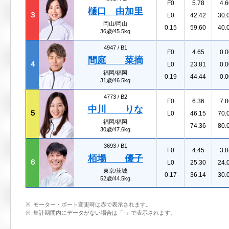
F0
5.78
4.6
樋口 由加里
３
L0
42.42
30.
岡山/岡山
0.15
59.60
40.
36歳/45.5kg
4947 /
B1
F0
4.65
0.0
間庭 菜摘
４
L0
23.81
0.0
福岡/福岡
0.19
44.44
0.0
31歳/46.5kg
4773 /
B2
F0
6.36
7.8
中川 りな
５
L0
46.15
70.
福岡/福岡
-
74.36
80.
30歳/47.6kg
3693 /
B1
F0
4.45
3.8
栢場 優子
６
L0
25.30
24.
東京/茨城
0.17
36.14
30.
52歳/44.5kg
モーター・ボート変更時は赤で表示されます。
集計期間内にデータがない場合は「-」で表示されます。