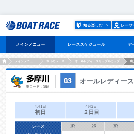
知る楽しむ
レーサ
メインメニュー
レーススケジュール
デ
HOME
メインメニュー
本日のレース
オールレディースリップルカップ
出
オールレディー
4月1日
4月2日
初日
２日目
レース
1R
2R
3R