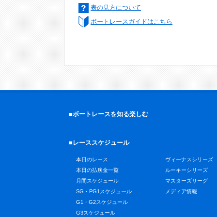
表の見方について
ボートレースガイドはこちら
■ボートレースを知る楽しむ
■レーススケジュール
本日のレース
ヴィーナスシリーズ
本日の払戻金一覧
ルーキーシリーズ
月間スケジュール
マスターズリーグ
SG・PG1スケジュール
メディア情報
G1・G2スケジュール
G3スケジュール