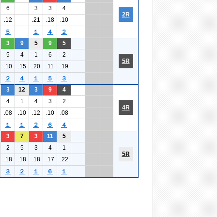
6
3
3
4
2R
.12
.21
.18
.10
５
１
４
２
3
9
5
9
5
5
4
1
6
2
5R
.10
.15
.20
.11
.19
２
４
１
５
３
3
12
3
9
4
4
1
4
3
2
4R
.08
.10
.12
.10
.08
１
１
２
６
４
3
7
3
11
5
2
5
3
4
1
5R
.18
.18
.18
.17
.22
３
２
１
６
１