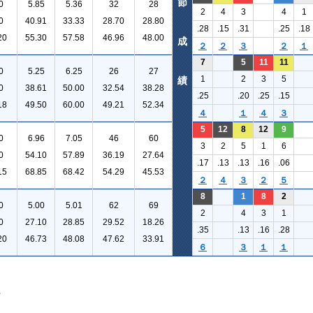
節
0
5.85
5.36
32
28
2
4
3
4
1
0
40.91
33.33
28.70
28.80
.28
.15
.31
.25
.18
20
55.30
57.58
46.96
48.00
成
２
２
３
２
１
7
5
11
11
0
5.25
6.25
26
27
1
2
3
5
績
0
38.61
50.00
32.54
38.28
.25
.20
.25
.15
18
49.50
60.00
49.21
52.34
４
１
４
３
5
12
8
12
9
0
6.96
7.05
46
60
3
2
5
1
6
0
54.10
57.89
36.19
27.64
.17
.13
.13
.16
.06
15
68.85
68.42
54.29
45.53
２
４
３
２
５
8
1
8
2
0
5.00
5.01
62
69
2
4
3
1
0
27.10
28.85
29.52
18.26
.35
.13
.16
.28
20
46.73
48.08
47.62
33.91
６
３
１
１
。