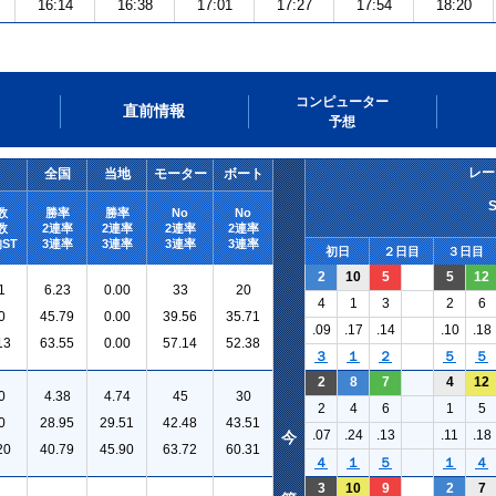
16:14
16:38
17:01
17:27
17:54
18:20
コンピューター
直前情報
予想
レー
全国
当地
モーター
ボート
数
勝率
勝率
No
No
数
2連率
2連率
2連率
2連率
ST
3連率
3連率
3連率
3連率
初日
２日目
３日目
2
10
5
5
12
1
6.23
0.00
33
20
4
1
3
2
6
0
45.79
0.00
39.56
35.71
.09
.17
.14
.10
.18
13
63.55
0.00
57.14
52.38
３
１
２
５
５
2
8
7
4
12
0
4.38
4.74
45
30
2
4
6
1
5
0
28.95
29.51
42.48
43.51
.07
.24
.13
.11
.18
今
20
40.79
45.90
63.72
60.31
４
１
５
１
４
3
10
9
2
7