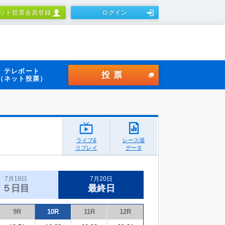
ット投票会員登録
ログイン
テレボート
投票
（ネット投票）
ライブ&
レース場
リプレイ
データ
7月19日
7月20日
５日目
最終日
9R
10R
11R
12R