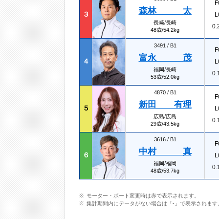
F
森林 太
３
L
長崎/長崎
0.
48歳/54.2kg
3491 /
B1
F
富永 茂
４
L
福岡/長崎
0.
53歳/52.0kg
4870 /
B1
F
新田 有理
５
L
広島/広島
0.
29歳/43.5kg
3616 /
B1
F
中村 真
６
L
福岡/福岡
0.
48歳/53.7kg
モーター・ボート変更時は赤で表示されます。
集計期間内にデータがない場合は「-」で表示されます