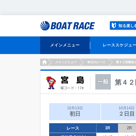
知る楽し
メインメニュー
レーススケジュ
HOME
メインメニュー
本日のレース
第４２回報知
第４２
10月13日
10月14日
初日
２日目
レース
1R
2R