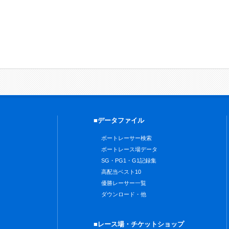
■データファイル
ボートレーサー検索
ボートレース場データ
SG・PG1・G1記録集
高配当ベスト10
優勝レーサー一覧
ダウンロード・他
■レース場・チケットショップ