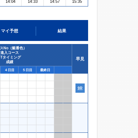
14:04
14:33
14:57
15:35
マイ予想
結果
スNo（艇番色）
進入コース
STタイミング
早見
成績
４日目
５日目
最終日
9R