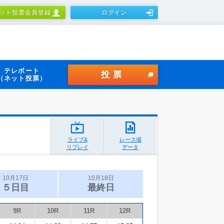
ット投票会員登録
ログイン
テレボート
投票
（ネット投票）
ライブ&
レース場
リプレイ
データ
10月17日
10月18日
５日目
最終日
9R
10R
11R
12R