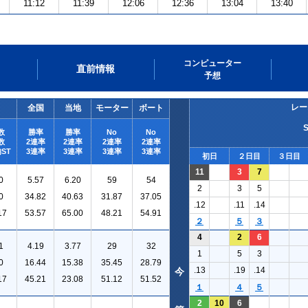
11:12
11:39
12:06
12:36
13:04
13:40
コンピューター
直前情報
予想
レー
全国
当地
モーター
ボート
数
勝率
勝率
No
No
数
2連率
2連率
2連率
2連率
ST
3連率
3連率
3連率
3連率
初日
２日目
３日目
11
3
7
0
5.57
6.20
59
54
2
3
5
0
34.82
40.63
31.87
37.05
.12
.11
.14
17
53.57
65.00
48.21
54.91
２
５
３
4
2
6
1
4.19
3.77
29
32
1
5
3
0
16.44
15.38
35.45
28.79
.13
.19
.14
今
17
45.21
23.08
51.12
51.52
１
４
５
2
10
6