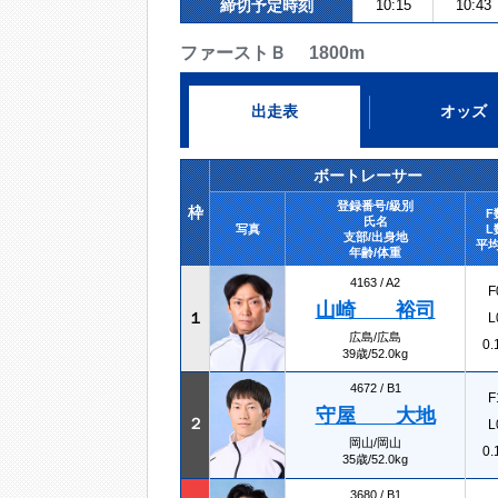
締切予定時刻
10:15
10:43
ファーストＢ 1800m
出走表
オッズ
ボートレーサー
登録番号/級別
枠
F
氏名
写真
L
支部/出身地
平均
年齢/体重
4163 /
A2
F
山崎 裕司
１
L
広島/広島
0.
39歳/52.0kg
4672 /
B1
F
守屋 大地
２
L
岡山/岡山
0.
35歳/52.0kg
3680 /
B1