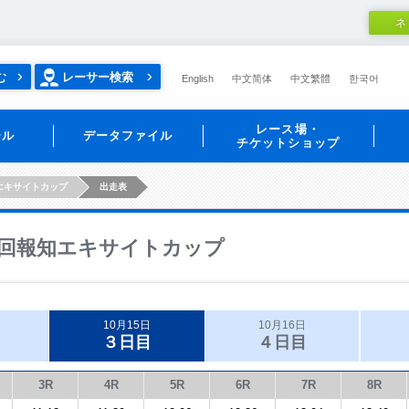
ネ
む
レーサー検索
English
中文简体
中文繁體
한국어
レース場・
ール
データファイル
チケットショップ
エキサイトカップ
出走表
回報知エキサイトカップ
10月15日
10月16日
３日目
４日目
3R
4R
5R
6R
7R
8R