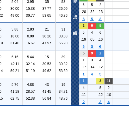
節
0
5.04
3.95
35
58
6
5
2
0
30.00
15.38
37.77
26.09
.20
.32
.13
22
49.00
30.77
53.65
46.86
成
６
５
３
2
6
5
0
3.88
2.83
21
31
5
4
6
績
0
18.60
0.00
30.26
38.08
.19
.05
.16
19
31.40
16.67
47.97
56.90
５
３
６
5
9
2
0
6.16
5.44
15
39
1
3
4
0
42.11
32.14
30.53
30.32
.17
.14
.12
14
59.21
51.19
49.62
53.39
１
４
５
1
3
11
0
5.76
4.88
43
19
4
5
2
0
41.18
28.57
41.45
34.71
.11
.12
.10
15
62.75
52.38
56.84
48.76
２
３
４
。