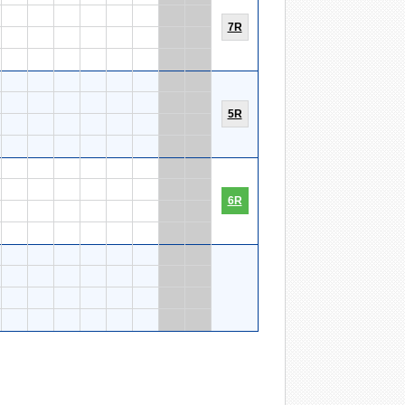
7R
5R
6R