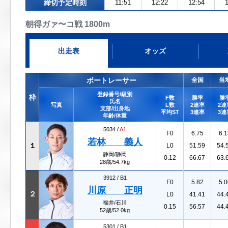
締切予定時刻
11:51
12:22
12:54
1
朝得ガァ〜コ戦 1800m
出走表
オッズ
ボートレーサー
全国
当
登録番号/級別
枠
F数
勝率
勝
氏名
写真
L数
2連率
2連
支部/出身地
平均ST
3連率
3連
年齢/体重
5034 /
A1
F0
6.75
6.1
若林 義人
１
L0
51.59
54.
静岡/静岡
0.12
66.67
63.
28歳/54.7kg
3912 /
B1
F0
5.82
5.0
川原 正明
２
L0
41.41
44.
福井/石川
0.15
56.57
44.
52歳/52.0kg
5301 /
B1