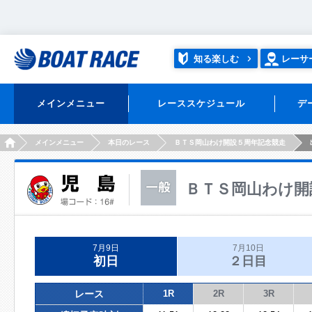
知る楽しむ
レーサ
メインメニュー
レーススケジュール
デ
HOME
メインメニュー
本日のレース
ＢＴＳ岡山わけ開設５周年記念競走
ＢＴＳ岡山わけ開
7月9日
7月10日
初日
２日目
レース
1R
2R
3R