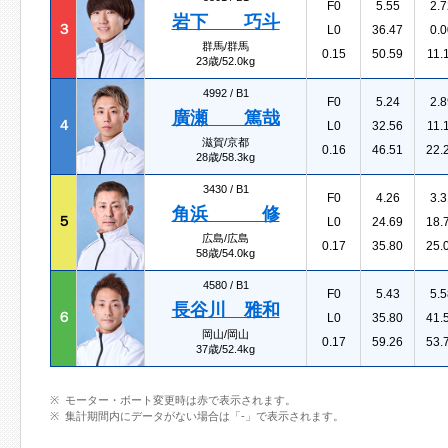
F0
5.55
2.7
岩下 巧斗
３
L0
36.47
0.0
群馬/群馬
0.15
50.59
11.
23歳/52.0kg
4992 /
B1
F0
5.24
2.8
廣瀬 篤哉
４
L0
32.56
11.
滋賀/京都
0.16
46.51
22.
28歳/58.3kg
3430 /
B1
F0
4.26
3.3
角浜 修
５
L0
24.69
18.
広島/広島
0.17
35.80
25.
58歳/54.0kg
4580 /
B1
F0
5.43
5.5
長谷川 雅和
６
L0
35.80
41.
岡山/岡山
0.17
59.26
53.
37歳/52.4kg
モーター・ボート変更時は赤で表示されます。
集計期間内にデータがない場合は「-」で表示されます。