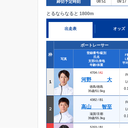
締切予定時刻
08:51
09:17
とるならなると 1800m
出走表
オッズ
ボートレーサー
登録番号/級別
枠
F
氏名
写真
L
支部/出身地
平均
年齢/体重
4704 /
A1
F
河野 大
１
L
徳島/徳島
0.
35歳/51.5kg
4382 /
B1
F
高山 智至
２
L
滋賀/京都
0.
39歳/55.3kg
5203 /
B1