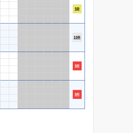
5R
10R
9R
8R