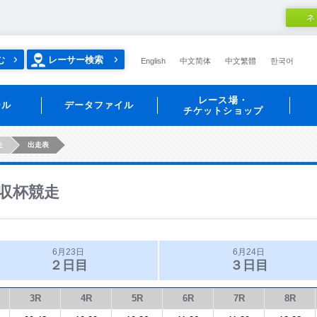
ネ
む
レーサー検索
English
中文简体
中文繁體
한국어
レース場・
ール
データファイル
チケットショップ
走
出走表
収杯競走
6月23日
6月24日
２日目
３日目
3R
4R
5R
6R
7R
8R