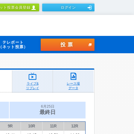
ット投票会員登録
ログイン
テレボート
投票
（ネット投票）
ライブ&
レース場
リプレイ
データ
6月25日
最終日
9R
10R
11R
12R