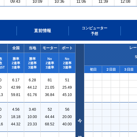
09:43
10:09
10:36
11:06
11:39
12:08
コンピューター
直前情報
予想
レー
全国
当地
モーター
ボート
数
勝率
勝率
No
No
数
2連率
2連率
2連率
2連率
ST
3連率
3連率
3連率
3連率
初日
２日目
３日目
0
6.17
6.28
81
51
0
42.99
44.12
21.05
25.49
13
59.81
61.76
36.84
45.10
0
4.56
3.40
52
56
0
18.18
10.00
44.44
20.00
今
16
44.32
23.33
68.52
40.00