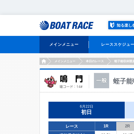
知る楽し
メインメニュー
レーススケジュ
HOME
メインメニュー
本日のレース
蛭子能収杯競
蛭子能
6月22日
初日
レース
1R
2R