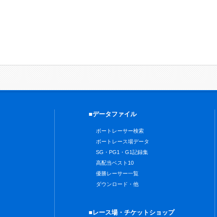
■データファイル
ボートレーサー検索
ボートレース場データ
SG・PG1・G1記録集
高配当ベスト10
優勝レーサー一覧
ダウンロード・他
■レース場・チケットショップ