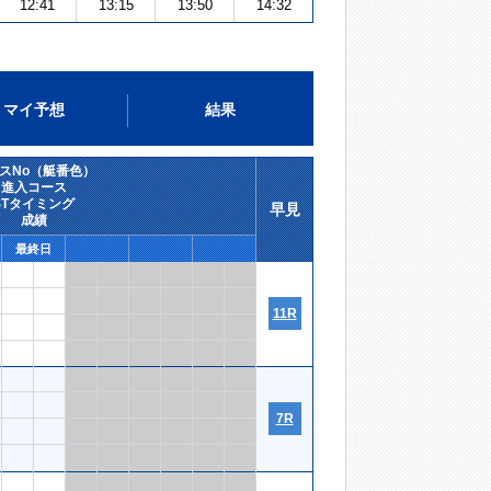
12:41
13:15
13:50
14:32
マイ予想
結果
スNo（艇番色）
進入コース
STタイミング
早見
成績
最終日
11R
7R