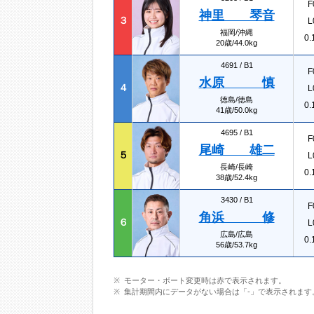
F
神里 琴音
３
L
福岡/沖縄
0.
20歳/44.0kg
4691 /
B1
F
水原 慎
４
L
徳島/徳島
0.
41歳/50.0kg
4695 /
B1
F
尾崎 雄二
５
L
長崎/長崎
0.
38歳/52.4kg
3430 /
B1
F
角浜 修
６
L
広島/広島
0.
56歳/53.7kg
モーター・ボート変更時は赤で表示されます。
集計期間内にデータがない場合は「-」で表示されます