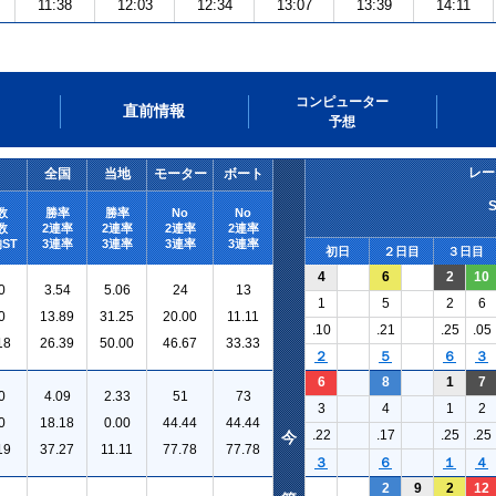
11:38
12:03
12:34
13:07
13:39
14:11
コンピューター
直前情報
予想
レー
全国
当地
モーター
ボート
数
勝率
勝率
No
No
数
2連率
2連率
2連率
2連率
ST
3連率
3連率
3連率
3連率
初日
２日目
３日目
4
6
2
10
0
3.54
5.06
24
13
1
5
2
6
0
13.89
31.25
20.00
11.11
.10
.21
.25
.05
18
26.39
50.00
46.67
33.33
２
５
６
３
6
8
1
7
0
4.09
2.33
51
73
3
4
1
2
0
18.18
0.00
44.44
44.44
.22
.17
.25
.25
今
19
37.27
11.11
77.78
77.78
３
６
１
４
2
9
2
12