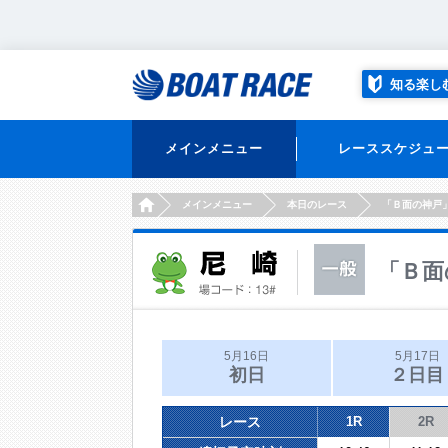
知る楽し
メインメニュー
レーススケジュ
HOME
メインメニュー
本日のレース
「Ｂ面の神戸
「Ｂ面
5月16日
5月17日
初日
２日目
レース
1R
2R