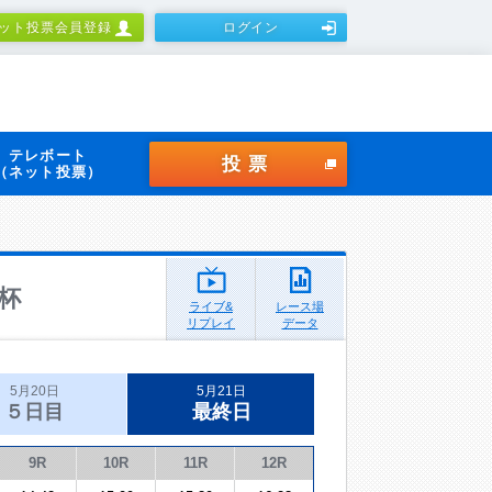
ット投票会員登録
ログイン
テレボート
投票
（ネット投票）
杯
ライブ&
レース場
リプレイ
データ
5月20日
5月21日
５日目
最終日
9R
10R
11R
12R