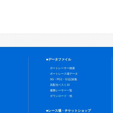
■データファイル
ボートレーサー検索
ボートレース場データ
SG・PG1・G1記録集
高配当ベスト10
優勝レーサー一覧
ダウンロード・他
■レース場・チケットショップ