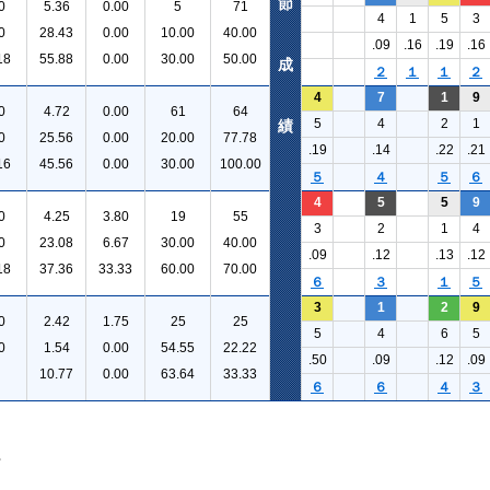
節
0
5.36
0.00
5
71
4
1
5
3
0
28.43
0.00
10.00
40.00
.09
.16
.19
.16
18
55.88
0.00
30.00
50.00
成
２
１
１
２
4
7
1
9
0
4.72
0.00
61
64
5
4
2
1
績
0
25.56
0.00
20.00
77.78
.19
.14
.22
.21
16
45.56
0.00
30.00
100.00
５
４
５
６
4
5
5
9
0
4.25
3.80
19
55
3
2
1
4
0
23.08
6.67
30.00
40.00
.09
.12
.13
.12
18
37.36
33.33
60.00
70.00
６
３
１
５
3
1
2
9
0
2.42
1.75
25
25
5
4
6
5
0
1.54
0.00
54.55
22.22
.50
.09
.12
.09
10.77
0.00
63.64
33.33
６
６
４
３
。