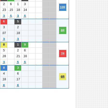
2
6
1
3
10R
.23
.15
.18
.14
３
５
３
５
6
5
3
2
8R
.07
.18
３
３
8
1
9
5
2
6
7R
.28
.21
.16
３
５
５
8
3
4
6
6R
.18
.17
６
６