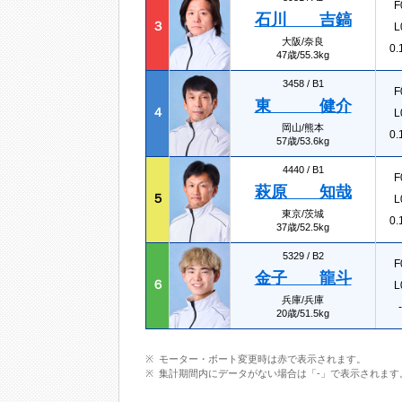
F
石川 吉鎬
３
L
大阪/奈良
0.
47歳/55.3kg
3458 /
B1
F
東 健介
４
L
岡山/熊本
0.
57歳/53.6kg
4440 /
B1
F
萩原 知哉
５
L
東京/茨城
0.
37歳/52.5kg
5329 /
B2
F
金子 龍斗
６
L
兵庫/兵庫
-
20歳/51.5kg
モーター・ボート変更時は赤で表示されます。
集計期間内にデータがない場合は「-」で表示されます