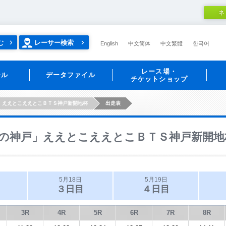
ネ
む
レーサー検索
English
中文简体
中文繁體
한국어
レース場・
ール
データファイル
チケットショップ
」ええとこええとこＢＴＳ神戸新開地杯
出走表
の神戸」ええとこええとこＢＴＳ神戸新開地
5月18日
5月19日
３日目
４日目
3R
4R
5R
6R
7R
8R