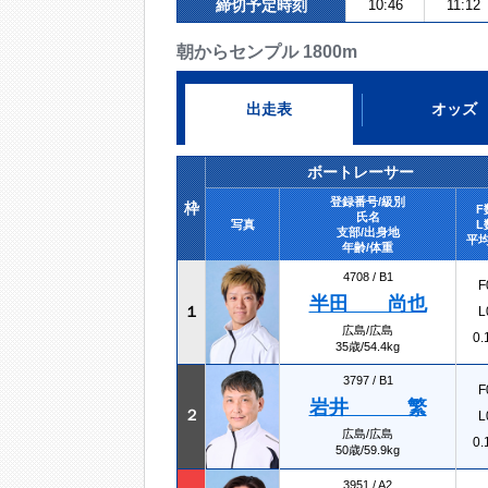
締切予定時刻
10:46
11:12
朝からセンプル 1800m
出走表
オッズ
ボートレーサー
登録番号/級別
枠
F
氏名
写真
L
支部/出身地
平均
年齢/体重
4708 /
B1
F
半田 尚也
１
L
広島/広島
0.
35歳/54.4kg
3797 /
B1
F
岩井 繁
２
L
広島/広島
0.
50歳/59.9kg
3951 /
A2