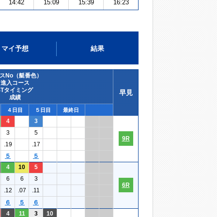
14:42
15:09
15:39
16:23
マイ予想
結果
スNo（艇番色）
進入コース
STタイミング
早見
成績
４日目
５日目
最終日
4
3
3
5
9R
.19
.17
５
５
4
10
5
6
6
3
6R
.12
.07
.11
６
５
６
4
11
3
10