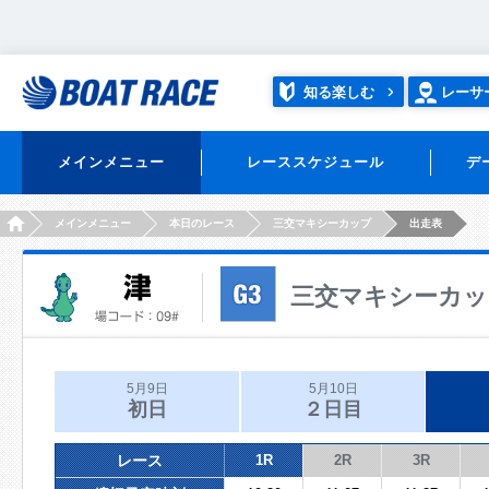
知る楽しむ
レーサ
メインメニュー
レーススケジュール
デ
HOME
メインメニュー
本日のレース
三交マキシーカップ
出走表
三交マキシーカッ
5月9日
5月10日
初日
２日目
レース
1R
2R
3R