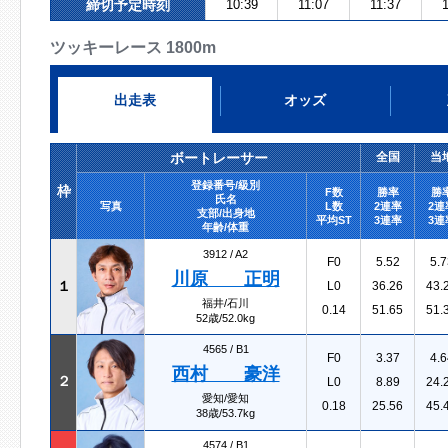
締切予定時刻
10:39
11:07
11:37
1
ツッキーレース 1800m
出走表
オッズ
ボートレーサー
全国
当
登録番号/級別
枠
F数
勝率
勝
氏名
写真
L数
2連率
2連
支部/出身地
平均ST
3連率
3連
年齢/体重
3912 /
A2
F0
5.52
5.7
川原 正明
１
L0
36.26
43.
福井/石川
0.14
51.65
51.
52歳/52.0kg
4565 /
B1
F0
3.37
4.6
西村 豪洋
２
L0
8.89
24.
愛知/愛知
0.18
25.56
45.
38歳/53.7kg
4574 /
B1