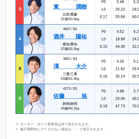
F0
5.48
5.3
東 潤樹
３
L0
35.23
28.
広島/愛媛
0.17
55.68
60.
37歳/53.4kg
4837 /
B1
F0
4.52
4.2
酒井 陽祐
４
L0
18.99
24.
愛知/愛知
0.15
44.30
32.
37歳/52.2kg
3852 /
B1
F0
4.20
5.1
澤 大介
５
L0
21.62
29.
三重/三重
0.16
35.14
50.
53歳/51.5kg
4273 /
B1
F0
4.98
5.7
佐藤 旭
６
L0
25.00
30.
静岡/静岡
0.18
47.73
70.
43歳/54.1kg
モーター・ボート変更時は赤で表示されます。
集計期間内にデータがない場合は「-」で表示されます。