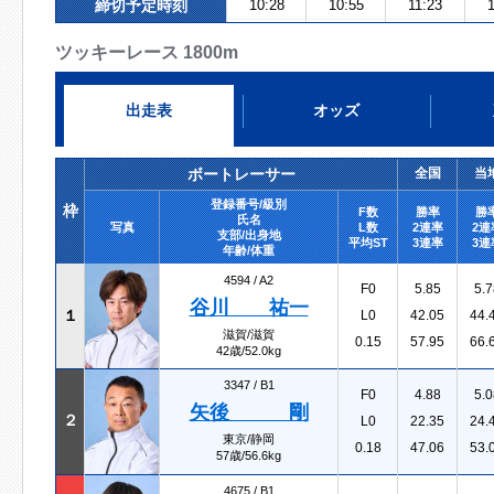
締切予定時刻
10:28
10:55
11:23
ツッキーレース 1800m
出走表
オッズ
ボートレーサー
全国
当
登録番号/級別
枠
F数
勝率
勝
氏名
写真
L数
2連率
2連
支部/出身地
平均ST
3連率
3連
年齢/体重
4594 /
A2
F0
5.85
5.7
谷川 祐一
１
L0
42.05
44.
滋賀/滋賀
0.15
57.95
66.
42歳/52.0kg
3347 /
B1
F0
4.88
5.0
矢後 剛
２
L0
22.35
24.
東京/静岡
0.18
47.06
53.
57歳/56.6kg
4675 /
B1