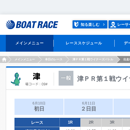
知る楽しむ
レーサ
メインメニュー
レーススケジュール
デ
HOME
メインメニュー
本日のレース
津ＰＲ第１戦ウイナーズバトル
出走
津ＰＲ第１戦ウイ
6月10日
6月11日
初日
２日目
レース
1R
2R
3R