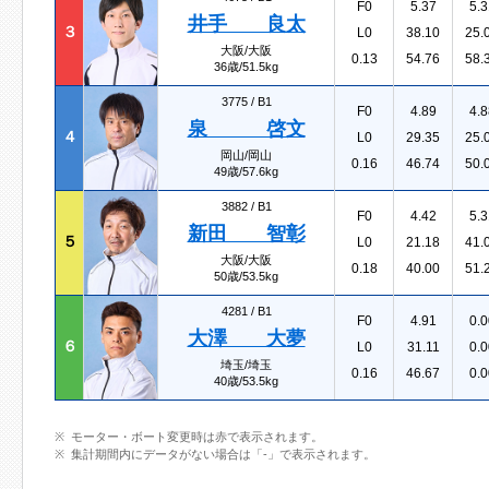
F0
5.37
5.3
井手 良太
３
L0
38.10
25.
大阪/大阪
0.13
54.76
58.
36歳/51.5kg
3775 /
B1
F0
4.89
4.8
泉 啓文
４
L0
29.35
25.
岡山/岡山
0.16
46.74
50.
49歳/57.6kg
3882 /
B1
F0
4.42
5.3
新田 智彰
５
L0
21.18
41.
大阪/大阪
0.18
40.00
51.
50歳/53.5kg
4281 /
B1
F0
4.91
0.0
大澤 大夢
６
L0
31.11
0.0
埼玉/埼玉
0.16
46.67
0.0
40歳/53.5kg
モーター・ボート変更時は赤で表示されます。
集計期間内にデータがない場合は「-」で表示されます。