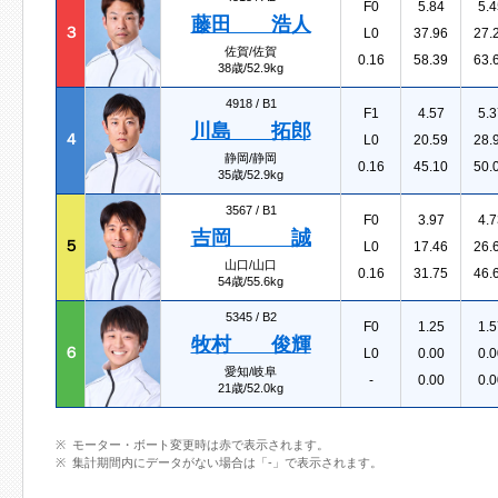
F0
5.84
5.4
藤田 浩人
３
L0
37.96
27.
佐賀/佐賀
0.16
58.39
63.
38歳/52.9kg
4918 /
B1
F1
4.57
5.3
川島 拓郎
４
L0
20.59
28.
静岡/静岡
0.16
45.10
50.
35歳/52.9kg
3567 /
B1
F0
3.97
4.7
吉岡 誠
５
L0
17.46
26.
山口/山口
0.16
31.75
46.
54歳/55.6kg
5345 /
B2
F0
1.25
1.5
牧村 俊輝
６
L0
0.00
0.0
愛知/岐阜
-
0.00
0.0
21歳/52.0kg
モーター・ボート変更時は赤で表示されます。
集計期間内にデータがない場合は「-」で表示されます。