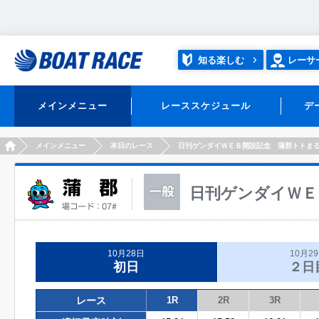
知る楽しむ
レーサ
メインメニュー
レーススケジュール
デ
HOME
メインメニュー
本日のレース
日刊ゲンダイＷＥＢ開設記念 蒲郡トトま
日刊ゲンダイＷＥ
10月28日
10月2
初日
２日
レース
1R
2R
3R