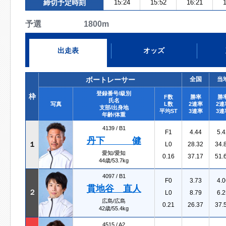
締切予定時刻
15:24
15:52
16:21
1
予選 1800m
出走表
オッズ
ボートレーサー
全国
当
登録番号/級別
枠
F数
勝率
勝
氏名
写真
L数
2連率
2連
支部/出身地
平均ST
3連率
3連
年齢/体重
4139 /
B1
F1
4.44
5.4
丹下 健
１
L0
28.32
34.
愛知/愛知
0.16
37.17
51.
44歳/53.7kg
4097 /
B1
F0
3.73
4.0
貫地谷 直人
２
L0
8.79
6.2
広島/広島
0.21
26.37
37.
42歳/55.4kg
4515 /
A2